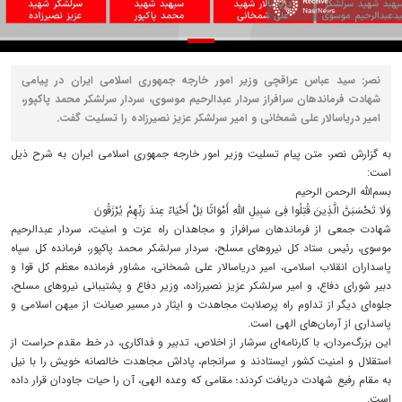
نصر: سید عباس عراقچی وزیر امور خارجه جمهوری اسلامی ایران در پیامی
شهادت فرماندهان سرافراز سردار عبدالرحیم موسوی، سردار سرلشکر محمد پاکپور،
امیر دریاسالار علی شمخانی و امیر سرلشکر عزیز نصیرزاده را تسلیت گفت.
به گزارش نصر، متن پیام تسلیت وزیر امور خارجه جمهوری اسلامی ایران به شرح ذیل
است:
بسم‌الله الرحمن الرحیم
وَلَا تَحْسَبَنَّ الَّذِینَ قُتِلُوا فِی سَبِیلِ اللَّهِ أَمْوَاتًا بَلْ أَحْیَاءٌ عِندَ رَبِّهِمْ یُرْزَقُونَ
شهادت جمعی از فرماندهان سرافراز و مجاهدان راه عزت و امنیت، سردار عبدالرحیم
موسوی، رئیس ستاد کل نیروهای مسلح، سردار سرلشکر محمد پاکپور، فرمانده کل سپاه
پاسداران انقلاب اسلامی، امیر دریاسالار علی شمخانی، مشاور فرمانده معظم کل قوا و
دبیر شورای دفاع، و امیر سرلشکر عزیز نصیرزاده، وزیر دفاع و پشتیبانی نیروهای مسلح،
جلوه‌ای دیگر از تداوم راه پرصلابت مجاهدت و ایثار در مسیر صیانت از میهن اسلامی و
پاسداری از آرمان‌های الهی است.
این بزرگ‌مردان، با کارنامه‌ای سرشار از اخلاص، تدبیر و فداکاری، در خط مقدم حراست از
استقلال و امنیت کشور ایستادند و سرانجام، پاداش مجاهدت خالصانه خویش را با نیل
به مقام رفیع شهادت دریافت کردند؛ مقامی که وعده الهی، آن را حیات جاودان قرار داده
است.