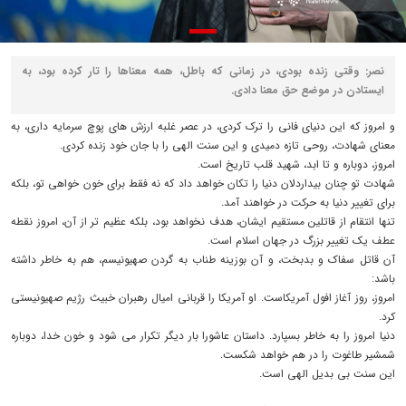
نصر: وقتی زنده بودی، در زمانی که باطل، همه معناها را تار کرده بود، به
ایستادن در موضع حق معنا دادی.
و امروز که این دنیای فانی را ترک کردی، در عصر غلبه ارزش های پوچ سرمایه داری، به
معنای شهادت، روحی تازه دمیدی و این سنت الهی را با جان خود زنده کردی.
امروز، دوباره و تا ابد، شهید قلب تاریخ است.
شهادت تو چنان بیداردلان دنیا را تکان خواهد داد که نه فقط برای خون خواهی تو، بلکه
برای تغییر دنیا به حرکت در خواهند آمد.
تنها انتقام از قاتلین مستقیم ایشان، هدف نخواهد بود، بلکه عظیم تر از آن، امروز نقطه
عطف یک تغییر بزرگ در جهان اسلام است.
آن قاتل سفاک و بدبخت، و آن بوزینه طناب به گردن صهیونیسم، هم به خاطر داشته
باشد:
امروز، روز آغاز افول آمریکاست. او آمریکا را قربانی امیال رهبران خبیث رژیم صهیونیستی
کرد.
دنیا امروز را به خاطر بسپارد. داستان عاشورا بار دیگر تکرار می شود و خون خدا، دوباره
شمشیر طاغوت را در هم خواهد شکست.
این سنت بی بدیل الهی است.