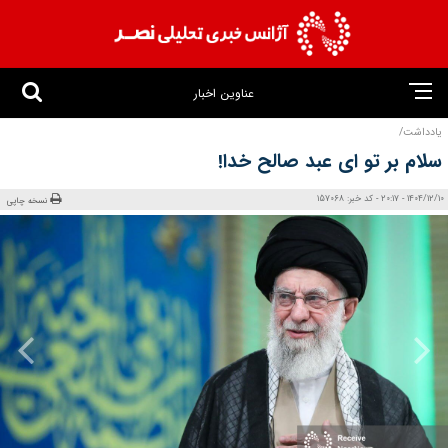
عناوین اخبار
یادداشت/
سلام بر تو ای عبد صالح خدا!
1404/12/10 - 20:17 - کد خبر: 157068
نسخه چاپی