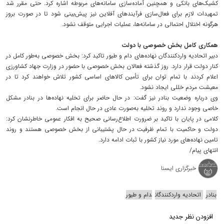
کشیک‌های بانکی و همچنین آماده‌سازی سامانه‌های مربوطه اشاره کرد. حتی مقرر شد
تمهیدات لازم برای فعال‌سازی فرآیندهای آفلاین نیز پیش‌بینی شود تا در صورت بروز
هرگونه اختلال احتمالی در سامانه‌ها، عملیات اجرایی متوقف نشود.
همکاری کامل بخش خصوصی با دولت
دبیر اتحادیه واردکنندگان نهاده‌های دام و طیور تاکید کرد: بخش خصوصی به‌طور کامل در
کنار دولت قرار دارد. روز گذشته فعالان بخش خصوصی با حضور در وزارت جهاد کشاورزی
اعلام کردند با تمام توان برای تأمین کالاهای اساسی کشور تلاش خواهند کرد تا در
معیشت مردم خللی ایجاد نشود.
وی درباره وضعیت بنادر نیز گفت: در حال حاضر برای تخلیه نهاده‌ها در بنادر مشکل
خاصی وجود ندارد و روند تخلیه به‌صورت عادی در حال انجام است.
کلامی در پایان با تاکید بر ضرورت اطلاع‌رسانی صحیح به افکار عمومی خاطرنشان کرد:
دولت و حاکمیت با تمام ظرفیت در حال پشتیبانی از بخش خصوصی هستند و روند
تامین نهاده‌های مورد نیاز کشور با ثبات ادامه دارد.
انتهای پیام/
خبرگزاری ایسنا
بنادر
اتحادیه واردکنندگان
دام و طیور
افزودن نظر جدید