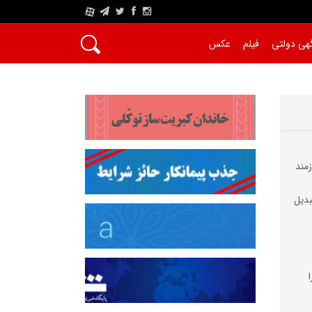
A
هی دولتی
فیلم
عکس
مند
بدیل