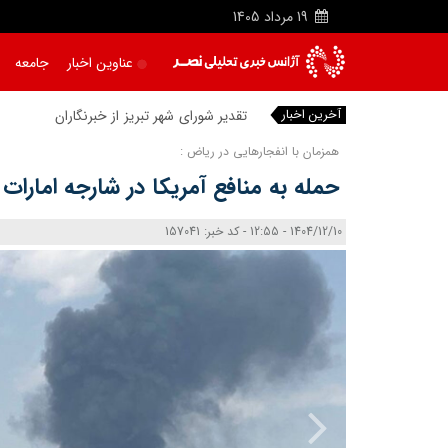
19
مرداد
1405
عناوین اخبار
جامعه
آخرین اخبار
تقدیر شورای شهر تبریز از خبرنگاران حاضر د
|
همزمان با انفجارهایی در ریاض :
حمله به منافع آمریکا در شارجه امارات 
1404/12/10 - 12:55 - کد خبر: 157041