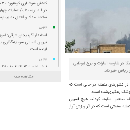
کاهش هو
در قله تربه بناب/ عملیات چهار
ساعته امداد و انتقال به بیمارس
08:32
استاندار آذربایجان شرقی: آم
نیروی انسانی سرمایه‌گذاری ب
آینده است
08:27
کا در شارجه امارات و برج ابوظبی
آرش آزاد؛ از گل‌آقا تا جاودانگی
 ریاض خبر داد.
مشاهده همه
08:21
ها در کشورهای منطقه در حالی است که
خلعت‌پوشان در محاصره
 موشک رهگیری‌شده است.
بی‌توجهی؛ برج تاریخی تبریز د
قه صنعتی سقوط کردند، هیچ آسیبی
انتظار نجات
نطقه صنعتی است که در اثر ریزش آوار
23:20
جریمه ۱۴۸ میلیارد ریالی
قاچاقچیان شمش نقره در شبس