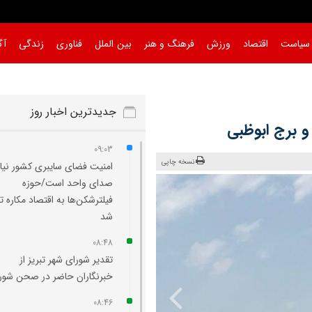
سیاست
اقتصاد
ورزش
فرهنگ و هنر
بین الملل
فناوری
زندگی
آگ
جدیدترین اخبار روز
و برج ابوظبی
09:03
نسخه چاپی
امنیت فضای سایبری کشور نیاز
صدای واحد است/حوزه
فیلترشکن‌ها به اقتصاد مکاره ت
شد
08:48
تقدیر شورای شهر تبریز از
خبرنگاران حاضر در صحن شورا
08:46