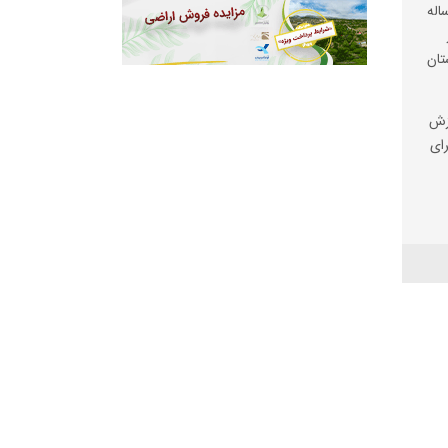
شیاری کوهنورد ۳۰ ساله
تان
وزش
رای
ر
تر