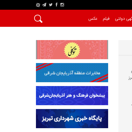
A
هی دولتی
فیلم
عکس
رز