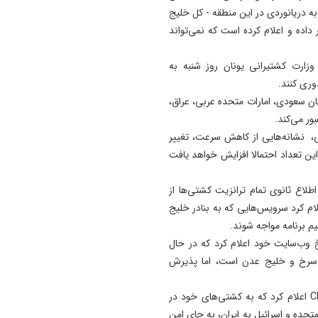
محله لک‌ لکلر تبریز مهار شد
به دریانوردی در این منطقه - کل خلیج
اده و اعلام کرده است که نمی‌تواند
20:24
افزایش پلکانی تعرفه بهای برق
ارت کشتیرانی یونان روز شنبه به
کشاورزی لغو شد
وری کنند.
20:07
بستان سعودی، امارات متحده عربی، عراق،
لزوم هم‌ افزایی روابط‌ عمومی‌ 
ور می‌کند.
برای تبیین عملکرد دولت
ت، 14 کشتی حمل ال‌ان‌جی، نشانه‌هایی از کاهش سرعت، تغییر
 این تعداد احتمالا افزایش خواهد یافت
اطلاع ثانوی تمام ترانزیت کشتی‌ها از
ام کرد سرویس‌هایی که به بنادر خلیج
م برنامه مواجه شوند.
 وب‌سایت خود اعلام کرد که در حال
ی سرخ و خلیج عدن است، اما پذیرش
بر اساس گزارش رویترز، گروه کشتیرانی فرانسوی CMA CGM اعلام کرد که به کشتی‌های خود در
حده و اسرائیل به ایران، به جای امن