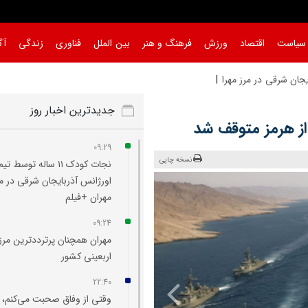
سیاست
اقتصاد
ورزش
فرهنگ و هنر
بین الملل
فناوری
زندگی
آگ
جدیدترین اخبار روز
 از هرمز متوقف شد
09:29
نسخه چاپی
نجات کودک ۱۱ ساله توسط تیم
اورژانس آذربایجان شرقی در م
مهران +فیلم
09:24
مهران همچنان پرترددترین مرز
اربعینی کشور
22:40
وقتی از وفاق صحبت می‌کنم،