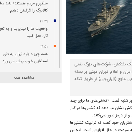
منظورم مردم هستند/ باید مبل
کالابرگ را افزایش دهیم
22:29
واقعیت‌ ها را بپذیرید و به تعه
تان عمل کنید
21:51
همه چیز درباره ایران به طور
استثنایی خوب پیش می‌ رود
مالک نفتکش، شرکت‌های بزرگ نفتی
ران و اعلام تهران مبنی بر بسته
21:25
مشاهده همه
مایع (ال‌ان‌جی) از طریق تنگه
پایان طرح ترافیکی اربعین پلی
ثبت ۶۷ میلیون تردد
20:49
وز شنبه گفت: «کشتی‌های ما برای چند
تبریز در محاصره خودروها؛ ظر
نفتکش نشان می‌دهد که کشتی‌ها در کنار
معابر پاسخگوی حجم تردد ن
 از هرمز عبور نمی‌کنند.
مشتریان خود گفت که ترافیک کشتی‌ها
20:29
 به سرعت در حال افزایش است. انجمن
آتش‌ سوزی واحد مسکونی در