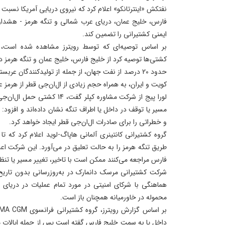
نفتکش «اینترتانکو» اعلام کرد که نیروی دریایی آمریکا نسبت 
فارس، خلیج عمان، دریای عرب شمالی و تنگه هرمز - هشدار د
ایمنی کشتیرانی را تضمین کند.
بر اساس توصیه‌ای که توسط رویترز مشاهده شده است، وز
کشتی‌ها توصیه کرد از خلیج فارس، خلیج عمان و تنگه هرمز د
حدود 20 درصد از نفت جهان، از جمله از تولیدکنندگان عر
کویت و ایران، به همراه حجم زیادی از ال‌ان‌جی قطر از هرمز عب
لورا پیج از شرکت مشاوره کپلر گف
مسیر یا توقف در داخل یا اطراف تنگه نشان داده‌اند و افزود:
و خطراتی را برای صادرات ال‌ان‌جی قطر ایجاد خواهد کرد.
گروه کشتیرانی کانتینری آلمانی هاپاگ-لوید اعلام کرد که تا 
طریق تنگه هرمز را به حالت تعلیق در می‌آورد. این شرکت اعل
فارس مراجعه می‌کنند ممکن است با تاخیر، تغییر مسیر یا تنظی
شرکت کشتیرانی مرسک دانمارک در به‌روزرسانی بدون تاریخ
هماهنگی با شرکای امنیتی در مورد تمام عملیات در دریا
محموله در خاورمیانه همچنان باز است.
داخل یا به سمت خلیج فارس گفته است پس از حمله ایالات مت