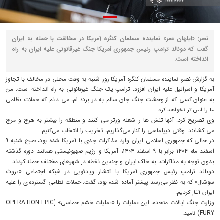
نصر: «ایلهان عمر» نماینده مسلمان کنگره آمریکا در مخالفت با حمله به ایران
گفت که دونالد ترامپ رئیس جمهوری آمریکا جنگ غیرقانونی علیه ایران به راه
انداخته است.
به گزارش نصر، نماینده مسلمان کنگره آمریکا روز شنبه به وقت محلی در مخالف با تجاوز
آمریکا و اسرائیل علیه ایران افزود: ترامپ یک جنگ غیرقانونی به راه انداخته است. من
به عنوان کسی که از وحشت جنگ جان سالم به در برده‌ ام، می‌ دانم که حملات نظامی
ما را امن‌ تر نخواهد کرد.
وی تصریح کرد: آنها تنش‌ ها را شعله‌ ورتر می‌ کنند و منطقه را بیشتر به هرج و مرج
می‌ کشانند. وقتی دیپلماسی را کنار می‌گذاریم، تخریب را انتخاب می‌کنیم.
در حالی که جمهوری اسلامی ایران وارد مذاکرات جدی با آمریکا شده بود، صبح شنبه ۹
اسفند ماه ۱۴۰۴ برابر با ۹ اسفند ۱۴۰۴، آمریکا و رژیم صهیونیستی همانند دوره گذشته
بدون توجه به مذاکرات، به خاک ایران و چندین نقطه در شهرهای مختلف حمله کردند.
دونالد ترامپ رئیس جمهوری آمریکا با انتشار ویدئویی در شبکه اجتماعی «تروث
سوشال» که به نظر می‌رسد پیشتر آماده شده بود، گفت: حملات نظامی گسترده‌ای را علیه
ایران آغاز کردیم.
وزارت جنگ ایالات متحده، این عملیات را «عملیات خشم حماسی» (OPERATION EPIC
FURY) نامید.