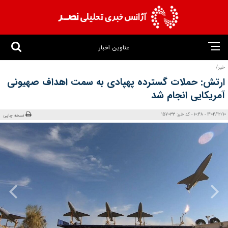
عناوین اخبار
خبر/
ارتش: حملات گسترده پهپادی به سمت اهداف صهیونی
آمریکایی انجام شد
1404/12/10 - 10:48 - کد خبر: 157033
نسخه چاپی