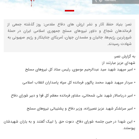
نصر: بنياد حفظ آثار و نشر ارزش های دفاع مقدس: روز گذشته جمعی از
فرماندهان شجاع و دلاور نیروهای مسلح جمهوری اسلامی ایران در حملۀ
شرورترین رژیم‌ها، جانیان و مفسدان جهان، آمریکای جنایتکار و رژیم صهیونی به
شهادت رسیدند.
به گزارش نصر،
شهدای عزیز عبارتند از:
▫️ امیر سپهبد شهید سید عبدالرحیم موسوی، رئیس ستاد کل نیروهای مسلح
▫️ سردار سپهبد شهید محمد پاکپور، فرمانده کل سپاه پاسداران انقلاب اسلامی
▫️ امیر دریاسالار شهید علی شمخانی، مشاور فرمانده معظم کل قوا و دبیر شورای دفاع
▫️ امیر سرلشکر شهید عزیز نصیرزاده، وزیر دفاع و پشتیبانی نیروهای مسلح
▫️ این شهدا در حین جلسه شورای دفاع، دعوت حق را لبیک گفتند و به یاران شهیدشان
پیوستند.