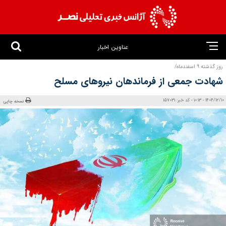
عناوین اخبار
روز گذشته 9 اسفندماه/
شهادت جمعی از فرماندهان نیروهای مسلح
1404/12/10 - 10:13 - کد خبر: 157031
نسخه چاپی