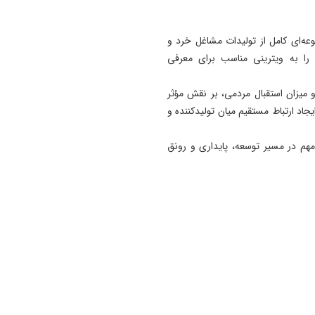
14:50
پیام انجمن علوم ارتباطات اجت
عه‌ای کامل از تولیدات مشاغل خرد و
آذربایجان‌ شرقی به‌مناسبت روز
را به ویترینی مناسب برای معرفی
خبرنگار
14:38
 و میزان استقبال مردمی، بر نقش مؤثر
برنامه وزارت بهداشت برای اح
اد ارتباط مستقیم میان تولیدکننده و
انستیتو پاستور/تبعات منفی ج
و تحریم بر علم ایران
 مهم در مسیر توسعه، پایداری و رونق
14:33
رسانه‌ ها همراه همیشگی صن
کفش آذربایجان شرقی هستند