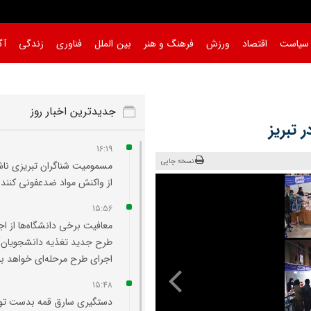
سیاست
اقتصاد
ورزش
فرهنگ و هنر
بین الملل
فناوری
زندگی
آگ
جدیدترین اخبار روز
 تبریز
16:19
نسخه چاپی
مسمومیت شناگران تبریزی نا
از واکنش مواد ضدعفونی‌ کننده
15:56
معافیت برخی دانشگاه‌ها از اج
طرح جدید تغذیه دانشجویان/
اجرای طرح مرحله‌ای خواهد بو
15:48
دستگیری سارق قمه بدست ت