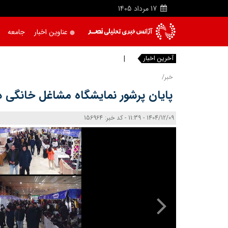
17
مرداد
1405
عناوین اخبار
جامعه
آخرین اخبار
مسموم
خبر/
پایان پرشور نمایشگاه مشاغل خانگی در
1404/12/09 - 11:39 - کد خبر: 156964