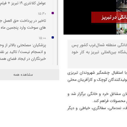
عوامل کلانتری ۱۹ تبريز + فیلم
15:30
تاخیر در پرداخت حق العمل جا
های سوخت وارد پنجمین ماه 
15:00
خانگی منطقه شمال‌غرب کشور پس
پزشکیان: مصلحتی بالاتر از و
و انسجام نیست/ تاکید بر ن
گاه بین‌المللی تبریز به کار خود
خبرنگاران در ایجاد فضای همد
14:55
ا استقبال چشمگیر شهروندان تبریزی
مشاهده همه
هشدار درباره تداوم تغییر کارب
ولیدکنندگان کوچک و کارآفرینان محلی
اراضی کشاورزی در آذربایجان
شرقی
ان مشاغل خرد و خانگی برگزار شد و
14:52
 محصولات فراهم کند.
بازار لبنیات در انتظار بازگشت
، نمدمالی، سفالگری، خیاطی و دیگر
تقاضا/ شوک قیمتی به صلاح
نیست