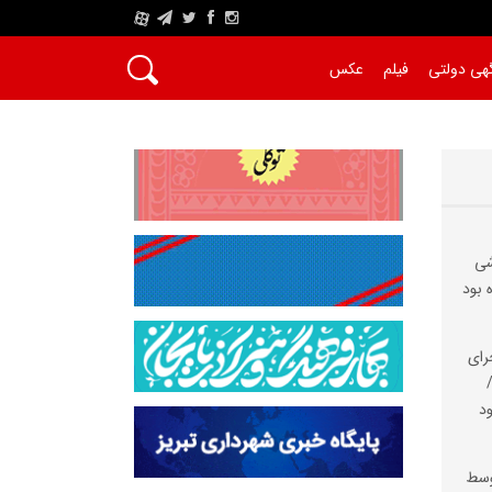
A
هی دولتی
فیلم
عکس
شی
 بود
رای
د
وسط