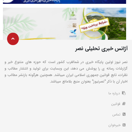
آژانس خبری تحلیلی نصر
نصر نیوز اولین پایگاه خبری در شمالغرب کشور است که حوزه های متنوع خبر و
گزارشات رسانه ی را پوشش می دهد، این وبسایت برای تولید و انتشار مطالب و
نظرات، تابع قوانین جمهوری اسلامی ایران میباشد. همچنین هرگونه بازنشر مطالب و
اخبار آن با ذکر "نصرنیوز" بعنوان منبع بلامانع میباشد.
درباره ما
قوانین
تماس
خبرخوان