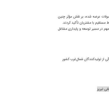
19:54
دستگیری دو هزار و ۹۶۱
محصولات عرضه شده، بر نقش مؤثر چنین
آذربایجان‌شرقی
ط مستقیم با مشتریان تأکید کردند.
ی مهم در مسیر توسعه و پایداری مشاغل
17:12
پیشکسوتان تراکتور طومار
محکومیت تبعیض علیه تیم مل
ایران را امضا کردند
 از تولیدکنندگان شمال‌غرب کشور
لی تبریز