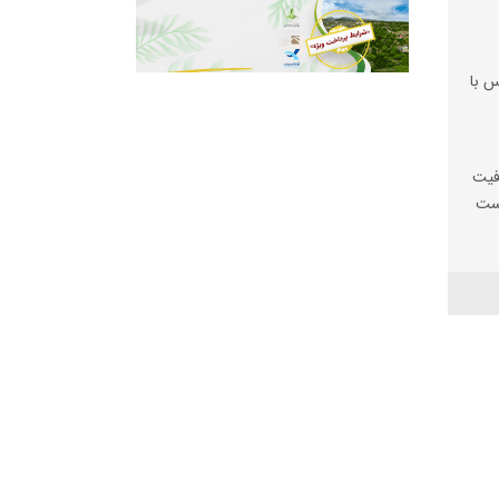
س با
فیت
یست
ها