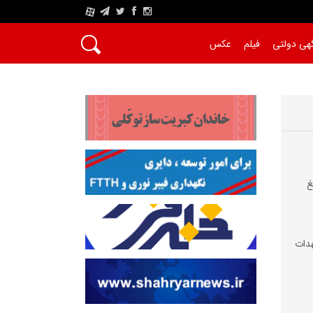
A
هی دولتی
فیلم
عکس
غ
دات‌