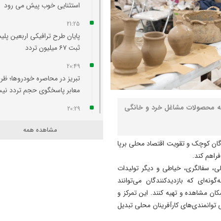
استثنایی خوب پیش می‌ رود
21:25
پایان طرح ترافیکی اربعین پلی
ثبت ۶۷ میلیون تردد
20:49
تبریز در محاصره خودروها؛ ظر
معابر پاسخگوی حجم تردد ن
ضه محصولات مشاغل خرد و خانگی
20:29
آتش‌ سوزی واحد مسکونی در
مشاهده همه
محله لک‌ لکلر تبریز مهار شد
دگان کوچک و تقویت اقتصاد محلی برپا
20:24
راهم کند.
افزایش پلکانی تعرفه بهای برق
ی، سفالگری، خیاطی و دیگر تولیدات
کشاورزی لغو شد
نه‌ای که بازدیدکنندگان می‌توانند
ان مشاهده و تهیه کنند. این تمرکز و
20:07
توانمندی‌های کارآفرینان محلی تبدیل
لزوم هم‌ افزایی روابط‌ عمومی‌ 
برای تبیین عملکرد دولت