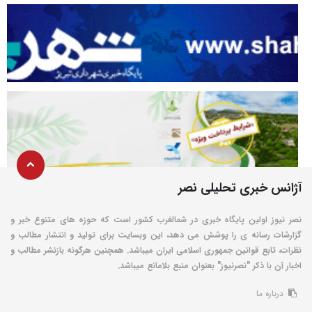
آژانس خبری تحلیلی نصر
نصر نیوز اولین پایگاه خبری در شمالغرب کشور است که حوزه های متنوع خبر و
گزارشات رسانه ی را پوشش می دهد، این وبسایت برای تولید و انتشار مطالب و
نظرات، تابع قوانین جمهوری اسلامی ایران میباشد. همچنین هرگونه بازنشر مطالب و
اخبار آن با ذکر "نصرنیوز" بعنوان منبع بلامانع میباشد.
درباره ما