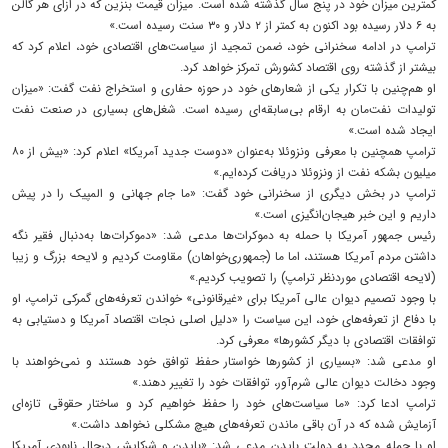
کمترین میزان خود در پنج سال گذشته شده است. میزان قیمت بنزین که در ازای هر گالن
به ۶ دلار رسیده بود اکنون به کمتر از ۲ دلار و ۳۰ سنت رسیده است.»
ترامپ در ادامه سخنرانی خود، ضمن تمجید از سیاست‌های اقتصادی خود، اعلام کرد که
بیشتر از گذشته روی اقتصاد کشورش تمرکز خواهد کرد.
او هم‌چنین با تکرار یکی‌ از شعارهای خود در حوزه حفاری و استخراج نفت گفت: «میزان
تولیدات نفت‌مان به ارقام بی‌سابقه‌ای رسیده است. شغل‌های بسیاری در صنعت نفت
ایجاد شده است.»
ترامپ همچنین با معرفی ونزوئلا به‌عنوان «دوست جدید آمریکا» اعلام کرد: «بیش از ۸۰
میلیون بشکه نفت از ونزوئلا دریافت کرده‌ایم.»
ترامپ در بخش دیگری از سخنرانی خود گفت: «ما جام جهانی و المپیک را در پیش
داریم و این خبر هیجان‌انگیزی است.»
رئیس جمهور آمریکا با حمله به دموکرات‌ها مدعی شد: «دموکرات‌ها به‌دنبال فقیر نگه
داشتن مردم آمریکا هستند، اما ما (جمهوری‌خواهان) مقاومت کردیم و لایحه بزرگ و زیبا
(لایحه اقتصادی موردنظر ترامپ) را تصویب کردیم.»
با وجود تصمیم دیوان عالی آمریکا برای «غیرقانونی» خواندن تعرفه‌های گمرکی ترامپ، او
با دفاع از تعرفه‌های خود، این سیاست را «دلیل اصلی نجات اقتصاد آمریکا و دستیابی به
توافقات اقتصادی با دیگر کشورها» معرفی کرد.
او مدعی شد: «بسیاری از کشورها خواستار حفظ توافق خود هستند و نمی‌خواهند با
وجود دخالت دیوان عالی شرم‌آور، توافقات خود را تغییر دهند.»
ترامپ ادعا کرد: «ما سیاست‌های خود را حفظ خواهیم کرد و ساختار حقوقی تازه‌ای
آزمایش شده که در آن باقی ماندن تعرفه‌های هیچ مشکلی نخواهد داشت.»
او با حمله مجدد به دولت بایدن مدعی شد: «بایدن و شرکایش درحال نابودی آمریکا