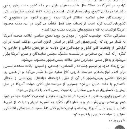
ترامپ در آخر گفت: «۲۵۰ سال شاید به‌عنوان طول عمر یک کشور، مدت زمان زیادی
باشد اما در مقابل تاریخ، زمان بسیار اندکی است. در ژوئیه ۱۸۲۶ توماس جفرسون، یکی
از نویسندگان اصلی اعلامیه استقلال آمریکا دیده از جهان گشود. هر دستاوردی که
کشورمان کسب کرده است از زحمات چند نسل نشأت می‌گیرد، در این مدت محدود
آمریکا توانست به قله دستاوردهای بشریت دست پیدا کند.»
سخنرانی سالانه «وضعیت کشور» از مهم‌ترین رویدادهای سیاسی ایالات متحده آمریکا
به شمار می‌رود که رئیس‌جمهور این کشور بر اساس قانون اساسی موظف است در آن
گزارشی از وضعیت کلی کشور و جهت‌گیری‌های دولت در حوزه‌های داخلی و خارجی به
کنگره ارائه کند. این سخنرانی در نشست مشترک مجلس نمایندگان و سنای آمریکا برگزار
می‌شود و به‌طور سنتی مهم‌ترین نطق سالانه رئیس‌جمهور محسوب می‌شود.
این رویداد علاوه بر ترسیم چشم‌انداز اقتصادی، اجتماعی و امنیتی ایالات متحده، بستری
برای اعلام اولویت‌های سیاست خارجی کاخ سفید نیز به شمار می‌آید و از همین رو،
مواضع اعلامی رئیس‌جمهور در آن از سوی دولت‌ها، نهادهای بین‌المللی و محافل
اقتصادی با دقت دنبال می‌شود. بسیاری از سیاست‌های کلان دولت آمریکا در سال
پیش‌رو نخستین‌بار در همین سخنرانی به‌صورت رسمی اعلام یا تشریح می‌شود.
در همین چارچوب، «دونالد ترامپ» در نخستین سخنرانی «وضعیت کشور» خود در دوره
دوم ریاست‌جمهوری‌اش، در برابر نمایندگان کنگره به تشریح ارزیابی دولت از شرایط
داخلی و بین‌المللی آمریکا پرداخته و اولویت‌های کلان کاخ سفید در حوزه‌های اقتصادی،
امنیتی و سیاست خارجی را ترسیم کرد.
انتهای پیام/