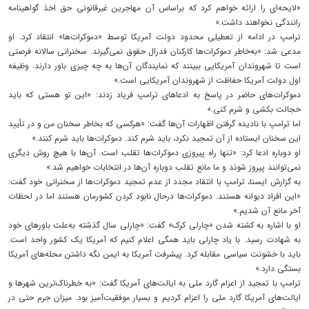
«لایحه‌ای را ارائه خواهم کرد که براساس آن مهاجرین غیرقانونی حق اخذ گواهینامه
رانندگی نخواهند داشت.»
ترامپ در ادامه از تعطیلی محدود دولت آمریکا توسط «دموکرات‌ها» انتقاد کرد. او
مدعی شد: «به‌خاطر دموکرات‌ها کارکنان فدرال حقوق نمی‌گیرند. سخنرانی سالانه فرصتی
است تا شهروندان آمریکایی ببینند که نمایندگان آن‌ها به چه چیزی باور دارند. وظیفه
اول دولت آمریکا حفاظت از شهروندان آمریکایی است.»
دموکرات‌های حاضر در پاسخ به ادعاهای ترامپ فریاد زدند: «این تو هستی که باید
خجالت بکشی و شرم کنی.»
اما ترامپ با نادیده گرفتن اظهارات آن‌ها گفت: «هرکسی که بخاطر سخنان من و در تأیید
این سخنان ایستاده از آن تمجید نکرد، باید شرم کند. دموکرات‌ها باید شرم کنند.»
او دوباره ادعا کرد: «تنها راه پیروزی دموکرات‌ها تقلب است. آن‌ها با هیچ روش دیگری
نمی‌توانند پیروز شوند و ما مانع تقلب دوباره آن‌ها در انتخابات خواهیم شد.»
به گزارش ایسنا، ترامپ با انتقاد مجدد از عدم تمجید دموکرات‌ها از سخنرانی خود گفت:
«این افراد دیوانه هستند. دموکرات‌ها درحال نابود کردن کشورمان هستند اما در لحظات
آخر مانع آن شدیم.»
او با اشاره به کشته شدن «چارلی کرک» گفت: «چارلی سال گذشته به‌علت باورهای خود
به شهادت رسید. با یاد چارلی باید همگی اعلام کنیم که آمریکا یک کشور واحد است.
باید با خشونت سیاسی مقابله کرد. پیشرفت آمریکا به ایمن نگه داشتن محله‌های آمریکا
بستگی دارد.»
ترامپ با تمجید از اعزام گارد ملی به ایالت‌های آمریکا گفت: «به خطرناک‌ترین شهرها و
ایالت‌های آمریکا گارد ملی را اعزام کردیم و بسیار موفقیت‌آمیز بود. میزان جرم حتی در