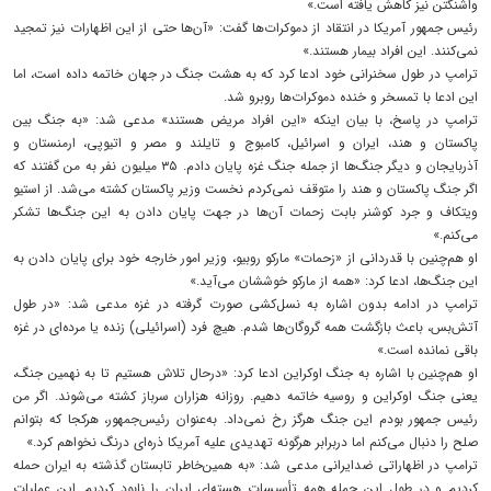
واشنگتن نیز کاهش یافته است.»
رئیس جمهور آمریکا در انتقاد از دموکرات‌ها گفت: «آن‌ها حتی از این اظهارات نیز تمجید
نمی‌کنند. این افراد بیمار هستند.»
ترامپ در طول سخنرانی خود ادعا کرد که به هشت جنگ در جهان خاتمه داده است، اما
این ادعا با تمسخر و خنده دموکرات‌ها روبرو شد.
ترامپ در پاسخ، با بیان اینکه «این افراد مریض هستند» مدعی شد: «به جنگ بین
پاکستان و هند، ایران و اسرائیل، کامبوج و تایلند و مصر و اتیوپی، ارمنستان و
آذربایجان و دیگر جنگ‌ها از جمله جنگ غزه پایان دادم. ۳۵ میلیون نفر به من گفتند که
اگر جنگ پاکستان و هند را متوقف نمی‌کردم نخست وزیر پاکستان کشته می‌شد. از استیو
ویتکاف و جرد کوشنر بابت زحمات آن‌ها در جهت پایان دادن به این جنگ‌ها تشکر
می‌کنم.»
او هم‌چنین با قدردانی از «زحمات» مارکو روبیو، وزیر امور خارجه خود برای پایان دادن به
این جنگ‌ها، ادعا کرد: «همه از مارکو خوششان می‌آید.»
ترامپ در ادامه بدون اشاره به نسل‌کشی صورت گرفته در غزه مدعی شد: «در طول
آتش‌بس، باعث بازگشت همه گروگان‌ها شدم. هیچ فرد (اسرائیلی) زنده یا مرده‌ای در غزه
باقی نمانده است.»
او هم‌چنین با اشاره به جنگ اوکراین ادعا کرد: «درحال تلاش هستیم تا به نهمین جنگ،
یعنی جنگ اوکراین و روسیه خاتمه دهیم. روزانه هزاران سرباز کشته می‌شوند. اگر من
رئیس جمهور بودم این جنگ هرگز رخ نمی‌داد. به‌عنوان رئیس‌جمهور، هرکجا که بتوانم
صلح را دنبال می‌کنم اما دربرابر هرگونه تهدیدی علیه آمریکا ذره‌ای درنگ نخواهم کرد.»
ترامپ در اظهاراتی ضدایرانی مدعی شد: «به همین‌خاطر تابستان گذشته به ایران حمله
کردیم و در طول این حمله همه تأسیسات هسته‌ای ایران را نابود کردیم. این عملیات