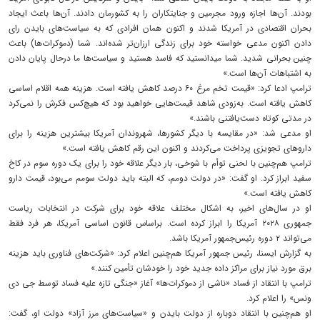
بودند. آن‌ها اجازه ورود مجرمین و جنایتکاران را به کشورمان دادند. آن‌ها باعث ایجاد
بحران اقتصادی در آمریکا شدند و اکنون همان افرادی که به سیاست‌های بایدن رای
دادن اکنون مدعی خواسته خود برای زندگی ارزان‌تر شده‌اند. شما (دموکرات‌ها) باعث
چنین بحرانی شدید. شما میدانستید که فاسد هستید و سیاست‌ها ما درحال پایان دادن
به اشتباهات آن‌ها است.»
ترامپ ادعا کرد: «قیمت تخم مرغ ۶۰ درصد کاهش یافته است. هزینه همه اقلام اساسی
کاهش یافته است. به‌زودی شاهد قیمت‌هایی خواهید بود که هیچ‌کس فکرش را نمی‌کرد
در مدتی کوتاه دست‌یافتنی باشند.»
او مدعی شد: «در مقایسه با دیگر کشورها، شهروندان آمریکا بیشترین هزینه را برای
داروهای تجویزی پرداخت می‌کردند و اکنون این رقم کاهش یافته است.»
ترامپ هم‌چنین با لحنی توأم با شوخی‌، بار دیگر علاقه خود را برای یک دوره سوم در کاخ
سفید ابراز کرد. او گفت: «در دولت دومم، که البته باید دولت سومم می‌بود، قیمت دارو
کاهش یافته است.»
او در سال‌های اخیر، به اشکال مختلف علاقه خود برای شرکت در انتخابات ریاست
جمهوری ۲۰۲۸ آمریکا را ابراز کرده‌ است. براساس قانون اساسی آمریکا، هر فرد فقط
می‌تواند ۲ دوره رئیس‌جمهور آمریکا باشد.
به گزارش ایسنا، رئیس جمهور آمریکا هم‌چنین اعلام کرد: «شرکت‌های فناوری باید هزینه
برق مورد نیاز برای مراکز داده جدید خود را خودشان تأمین کنند.»
ترامپ با انتقاد از فساد «ناشی از دموکرات‌ها» آغاز «جنگی تازه علیه فساد توسط جی دی
ونس» را اعلام کرد.
او هم‌چنین با انتقاد دوباره از دولت بایدن و «سیاست‌های مرز آزاد» دولت او، گفت: