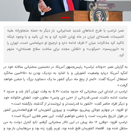
نصر: ترامپ با طرح ادعاهای شدید ضدایرانی، بار دیگر به حمله متجاوزانه علیه
تاسیسات هسته‌ای ایران در ماه ژوئن اشاره کرد و به آن بالید و با وجود اینکه
تاکید کرد مذاکرات میان ۲ طرف ادامه دارد و ترجیح او دیپلماسی است، تهران را
به «تروریسم»، «سرکوب» و «تلاش مجدد برای ساخت سلاح هسته‌ای» متهم
کرد.
به گزارش نصر، «دونالد ترامپ» رئیس‌جمهور آمریکا، در نخستین سخنرانی سالانه خود در
کنگره آمریکا درباره وضعیت کشورش و با اشاره به نزدیک بودن به ۲۵۰امین سالگرد
استقلال آمریکا گفت: «کمتر از پنج ماه دیگر، کشور ما یک دستاورد بزرگ را جشن خواهد
گرفت.»
ترامپ در ابتدای این سخنرانی که حدود ساعت ۵.۳۰ به وقت تهران آغاز شد و حدود ۲
ساعت ادامه داشت، ضمن قدردانی از «جی دی ونس» معاون خود، اعضای خانواده خود
و دیگر افراد حاضر گفت: «کشور ما قدرتمندتر و ثروتمندتر از گذشته، بازگشته است.»
او افزود: در چهارم جولای پیش‌رو، موفقیت و پیروزی کشورمان که فوق‌العاده‌ترین کشور
در طول تاریخ بشریت است را جشن خواهیم گرفت. این عصر طلایی آمریکا است.»
ترامپ افزود: «وقتی ۱۲ ماه پیش در این تالار سخنرانی گرفتم، تازه کنترل دولت به من
منتقل شده بود. اقتصاد کشورمان فلج شده بود، تورم رکورد زده بود و مرزهایمان باز بود و