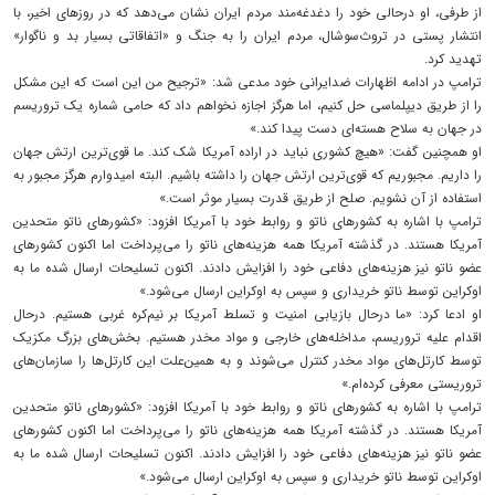
از طرفی، او درحالی خود را دغدغه‌مند مردم ایران نشان می‌دهد که در روزهای اخیر، با
انتشار پستی در تروث‌سوشال، مردم ایران را به جنگ و «اتفاقاتی بسیار بد و ناگوار»
تهدید کرد.
ترامپ در ادامه اظهارات ضدایرانی خود مدعی شد: «ترجیح من این است که این مشکل
را از طریق دیپلماسی حل کنیم، اما هرگز اجازه نخواهم داد که حامی شماره یک تروریسم
در جهان به سلاح هسته‌ای دست پیدا کند.»
او همچنین گفت: «هیچ کشوری نباید در اراده آمریکا شک کند. ما قوی‌ترین ارتش جهان
را داریم. مجبوریم که قوی‌ترین ارتش جهان را داشته باشیم. البته امیدوارم هرگز مجبور به
استفاده از آن نشویم. صلح از طریق قدرت بسیار موثر است.»
ترامپ با اشاره به کشورهای ناتو و روابط خود با آمریکا افزود: «کشورهای ناتو متحدین
آمریکا هستند. در گذشته آمریکا همه هزینه‌های ناتو را می‌پرداخت اما اکنون کشورهای
عضو ناتو نیز هزینه‌های دفاعی خود را افزایش دادند. اکنون تسلیحات ارسال شده ما به
اوکراین توسط ناتو خریداری و سپس به اوکراین ارسال می‌شود.»
او ادعا کرد: «ما درحال بازیابی امنیت و تسلط آمریکا بر نیم‌کره غربی هستیم. درحال
اقدام علیه تروریسم، مداخله‌های خارجی و مواد مخدر هستیم. بخش‌های بزرگ مکزیک
توسط کارتل‌های مواد مخدر کنترل می‌شوند و به همین‌علت این کارتل‌ها را سازمان‌های
تروریستی معرفی کرده‌ام.»
ترامپ با اشاره به کشورهای ناتو و روابط خود با آمریکا افزود: «کشورهای ناتو متحدین
آمریکا هستند. در گذشته آمریکا همه هزینه‌های ناتو را می‌پرداخت اما اکنون کشورهای
عضو ناتو نیز هزینه‌های دفاعی خود را افزایش دادند. اکنون تسلیحات ارسال شده ما به
اوکراین توسط ناتو خریداری و سپس به اوکراین ارسال می‌شود.»