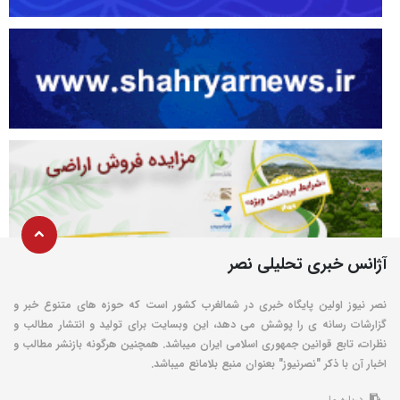
آژانس خبری تحلیلی نصر
نصر نیوز اولین پایگاه خبری در شمالغرب کشور است که حوزه های متنوع خبر و
گزارشات رسانه ی را پوشش می دهد، این وبسایت برای تولید و انتشار مطالب و
نظرات، تابع قوانین جمهوری اسلامی ایران میباشد. همچنین هرگونه بازنشر مطالب و
اخبار آن با ذکر "نصرنیوز" بعنوان منبع بلامانع میباشد.
درباره ما