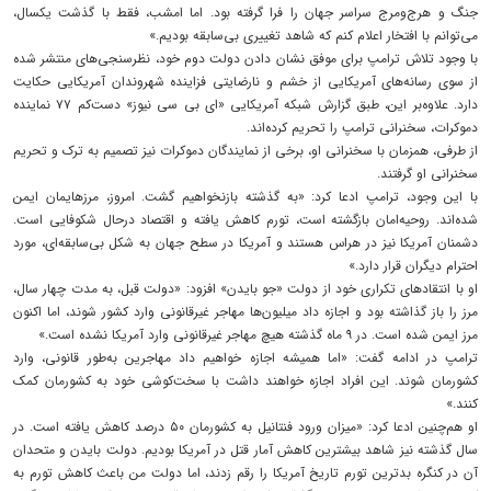
جنگ و هرج‌ومرج سراسر جهان را فرا گرفته بود. اما امشب، فقط با گذشت یکسال،
می‌توانم با افتخار اعلام کنم که شاهد تغییری بی‌سابقه بودیم.»
با وجود تلاش ترامپ برای موفق نشان دادن دولت دوم خود، نظرسنجی‌های منتشر شده
از سوی رسانه‌های آمریکایی از خشم و نارضایتی فزاینده شهروندان آمریکایی حکایت
دارد. علاوه‌بر این، طبق گزارش شبکه آمریکایی «ای بی سی نیوز» دست‌کم ۷۷ نماینده
دموکرات، سخنرانی ترامپ را تحریم کرده‌اند.
از طرفی، همزمان با سخنرانی او، برخی از نمایندگان دموکرات نیز تصمیم به ترک و تحریم
سخنرانی او گرفتند.
با این وجود، ترامپ ادعا کرد: «به گذشته بازنخواهیم گشت. امروز، مرزهایمان ایمن
شده‌اند. روحیه‌امان بازگشته است، تورم کاهش یافته و اقتصاد درحال شکوفایی است.
دشمنان آمریکا نیز در هراس هستند و آمریکا در سطح جهان به شکل بی‌سابقه‌ای، مورد
احترام دیگران قرار دارد.»
او با انتقادهای تکراری خود از دولت «جو بایدن» افزود: «دولت قبل، به مدت چهار سال،
مرز را باز گذاشته بود و اجازه داد میلیون‌ها مهاجر غیرقانونی وارد کشور شوند، اما اکنون
مرز ایمن شده است. در ۹ ماه گذشته هیچ مهاجر غیرقانونی وارد آمریکا نشده است.»
ترامپ در ادامه گفت: «اما همیشه اجازه خواهیم داد مهاجرین به‌طور قانونی، وارد
کشورمان شوند. این افراد اجازه خواهند داشت با سخت‌کوشی خود به کشورمان کمک
کنند.»
او هم‌چنین ادعا کرد: «میزان ورود فنتانیل به کشورمان ۵۰ درصد کاهش یافته است. در
سال گذشته نیز شاهد بیشترین کاهش آمار قتل در آمریکا بودیم. دولت بایدن و متحدان
آن در کنگره بدترین تورم تاریخ آمریکا را رقم زدند، اما دولت من باعث کاهش تورم به