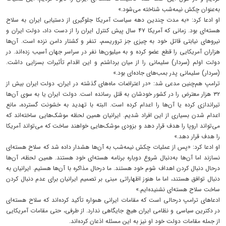
به‌عنوان چکش نیمه‌شب شناخته می‌شود.»
او ادعا کرد: «به مدت چندین دهه سیاست آمریکا جلوگیری از دستیابی ایران به سلاح
هسته‌ای بود. زمانی که آمریکا ۴۷ سال پیش کنترل ایران را از دست داد، دولت ایران و
نیروهای نیابتی قاتل خود به چیزی جز تروریسم، تنفر و کشتار دامن نزده است. آن‌ها
هزاران آمریکایی را قطع عضو کرده‌ و به میلیون‌ها نفر در سراسر جهان آسیب زده‌اند. در
دولت اولم (سردار) سلیمانی را از میان برداشتم و این اقدام تأثیرات بسزایی داشت.
(سردار) سلیمانی پدر بمب‌های جاده‌ای بود.»
ترامپ هم‌چنین مدعی شد: «در اعتراضات ماه‌های گذشته در ایران، دولت ایران بیش از
۳۲ هزار معترض را در کشور خودشان به قتل رسانده‌ است. دولت ایران یا به سوی آن‌ها
تیراندازی کرده یا آن‌ها را اعدام کرده است. البته با تهدید به خشونت گسترده، مانع
اعدام شدن بسیاری از این افراد شدیم. ایرانیان همین لحظه موشک‌هایی ساخته‌اند که
می‌تواند اروپا را هدف قرار دهد و بزودی موشک‌هایی خواهند ساخت که می‌تواند آمریکا
را هدف قرار دهد.»
او ادعا کرد: «پس از عملیات چکش نیمه‌شب به آن‌ها هشدار داده شد که سلاح هسته‌ای
نسازند اما آن‌ها به‌دنبال شروع دوباره برنامه هسته‌ای خود هستند. همین لحظه، آن‌ها
درحال دنبال کردن اهداف شوم خود هستند. ما درحال مذاکره با آن‌ها هستیم. ایرانیان به
دنبال توافق هستند، اما ما هنوز اظهاراتی مبنی بر تصمیم ایرانیان برای عدم دنبال کردن
ساخت سلاح هسته‌ای نشنیده‌ایم.»
ادعاهای ترامپ درحالی است که مقامات ایرانی همواره تأکید کرده‌اند که سلاح هسته‌ای
در دکترین سیاسی و نظامی ایران هیچ جایگاهی ندارد. از طرفی، حتی مقامات آمریکایی
از جمله مقامات دولت خود او نیز به این مسئله اذعان کرده‌اند.