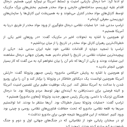
او ادعا کرد: «ما درحال بازیابی امنیت و تسلط آمریکا بر نیم‌کره غربی هستیم. درحال
اقدام علیه تروریسم، مداخله‌های خارجی و مواد مخدر هستیم. بخش‌های بزرگ مکزیک
توسط کارتل‌های مواد مخدر کنترل می‌شوند و به همین‌علت این کارتل‌ها را سازمان‌های
تروریستی معرفی کرده‌ام.»
ترامپ مدعی شد: «با عملیات نظامی درحال جلوگیری از ورود مواد مخدر از طریق دریا به
آمریکا هستیم.»
او هم‌چنین با اشاره به تحولات اخیر در مکزیک گفت: «در روزهای اخیر یکی از
خطرناک‌ترین رهبران کارتل مواد مخدر در تاریخ را از میان برداشتیم.»
ترامپ با تمجید دوباره از اقدامات نظامی خود علیه ایران مدعی شد: «یکی از
پیچیده‌ترین عملیات نظامی در تاریخ را انجام دادیم. همه رهبران جهانی درحال مشاهده
این عملیات بودند و یکی از آن‌ها که نام آن را بیان نخواهم کرد به من گفت که کار بسیار
خوبی انجام دادید.»
او هم‌چنین با اشاره به ربایش «نیکلاس مادورو» رئیس جمهور ونزوئلا گفت: «ارتش
آمریکا هم‌چنین توانست یک دیکتاتور خلافکار در ونزوئلا را برکنار کند و آن را برای روبرو
شدن با عدالت به آمریکا منتقل کند. این یک موفقیت عظیم برای تضمین امنیت آمریکا
و البته فرصتی برای دست‌یافتن به آینده‌ای بهتر توسط مردم ونزوئلا بود. ما درحال
همکاری نزدیک با دلسی رودریگز رئیس جمهور جدید ونزوئلا (معاون مادورو) هستیم.»
ترامپ گفت: «عملیات ونزوئلا بسیار خطرناک بود. آن‌ها منتظر ما بودند. اما توانستیم
سریعا به قلعه نظامی مادورو که تحت حفاظت فناوری‌های نظامی روسی و چینی بود
ورود کنیم. استفاده از این فناوری‌ها نتیجه خوبی برای مادورو نداشت.»
او در سخنان پایانی خود از نظامیانی که در جنگ‌های جهانی اول و دوم و جنگ
شبه‌جزیره کره مبارزه کرده بودند، تمجید کرد.