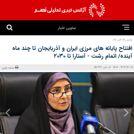
عناوین اخبار
وزیر راه خبر داد:
افتتاح پایانه‌ های مرزی ایران و آذربایجان تا چند ماه
آینده/ اتمام رشت - آستارا تا ۲۰۳۰
1404/12/05 - 15:16 - کد خبر: 156696
نسخه چاپی