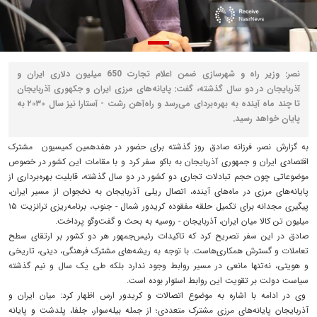
نصر: وزیر راه و شهرسازی ضمن اعلام تجارت 650 میلیون دلاری ایران و
آذربایجان در دو سال گذشته، گفت: پایانه‌های مرزی ایران و جکهوری آذربایجان
تا چند ماه آینده به بهره‌بردای می‌رسد و راه‌آهن رشت - آستارا نیز سال ۲۰۳۰ به
پایان خواهد رسید.
به گزارش نصر، فرزانه صادق روز گذشته برای حضور در هفدهمین کمیسیون مشترک
اقتصادی ایران و جمهوری آذربایجان به باکو سفر کرد و با مقامات این کشور در خصوص
موضوعاتی چون حجم تبادلات تجاری دو کشور در دو سال گذشته، قابلیت بهره‌برداری از
پایانه‌های مرزی در ماه‌های آینده، اتصال ریلی آذربایجان به نخجوان از مسیر ایران،
پیگیری مجدانه برای تکمیل حلقه مفقوده کریدور شمال - جنوب، برنامه‌ریزی ترانزیت ۱۵
میلیون تن کالا میان ایران، آذربایجان - روسیه به بحث و گفت‌وگو پرداخت.
صادق در این سفر تصریح کرد که تاکیدات رئیس‌جمهور هر دو کشور بر ارتقای سطح
تعاملات و گسترش همکاری‌هاست. با توجه به ریشه‌های مشترک فرهنگی، دینی، تاریخی
و هویتی، نه‌تنها مانعی در مسیر روابط وجود ندارد بلکه طی یک سال و نیم گذشته
سیاست دولت بر تقویت این روابط استوار بوده است.
وی در ادامه با اشاره به موضوع اتصالات و کریدور ارس اظهار کرد: میان ایران و
آذربایجان پایانه‌های مرزی مشترک متعددی؛ از جمله بیله‌سوار، جلفا، پلدشت و پایانه