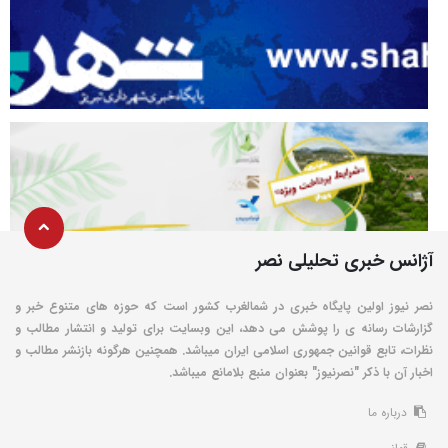
آژانس خبری تحلیلی نصر
نصر نیوز اولین پایگاه خبری در شمالغرب کشور است که حوزه های متنوع خبر و
گزارشات رسانه ی را پوشش می دهد، این وبسایت برای تولید و انتشار مطالب و
نظرات، تابع قوانین جمهوری اسلامی ایران میباشد. همچنین هرگونه بازنشر مطالب و
اخبار آن با ذکر "نصرنیوز" بعنوان منبع بلامانع میباشد.
درباره ما