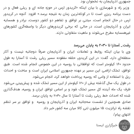
جمهوری آذربایجان به نخجوان بود.
وزیر راه و شهرسازی با بیان اینکه «کریدور ارس در حوزه جاده ای و ریلی فعال و در
دست برنامه ریزی است تا در کوتاه‌ترین زمان به نتیجه برسد.» افزود: آنچه در کریدور
ارس در حال انجام است، مبتنی بر توافق و تفاهم دو کشور دوست، برادر و همسایه
ایران و آذربایجان است، در حالی که برخی کریدورهای دیگر با واسطه‌گری کشورهای
غیرهمسایه مطرح می‌شوند و ماهیت متفاوتی دارند.
رشت_ آستارا تا ۲۰۳۰ به پایان می‌رسد
وی با بیان اینکه روابط و تعاملات ایران و آذربایجان صرفاً دوجانبه نیست و آثار
منطقه‌ای دارد، گفت: در این کریدور، حلقه مفقوده مسیر ریلی رشت تا آستارا به طول
حدود ۱۶۰ کیلومتر است که توافقاتی با روسیه در این خصوص انجام شده است. طبق
توافق، تملک اراضی این مسیر بر عهده جمهوری اسلامی ایران است و ساخت و احداث
ریل با استفاده از وامی که روسیه پرداخت خواهد کرد، انجام می‌شود.
در طول یک سال گذشته بیش از ۱۲۰ کیلومتر از این مسیر تملک شده و پیش‌بینی می‌شود
ظرف یک ماه آینده کل مسیر تملک شود و بر اساس توافق ایران و روسیه، هدف‌گذاری
شده که احداث خط ریلی رشت تا آستارا تا سال ۲۰۳۰ به پایان برسد.
صادق همچنین از نشست سه‌جانبه ایران و آذربایجان و روسیه و توافق بر سر تنظم
نقشه راه ترانزیت ۱۵ میلیون تنی کالا میان سه کشور خبر داد.
انتهای پیام/
خبرگزاری ایسنا