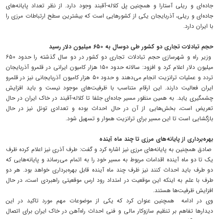
جاده‌ای و ریلی آستارا و همچنین پل کلاله-آقبند وجود دارد. از نظر تعداد پایانه‌های
جاده‌ای و ریلی، آذربایجان یکی از کشورهایی است که بیشترین سطح ارتباطات مرزی را
با ایران دارد.
حجم تبادلات تجاری دو کشور طی دوسال به ۶۵۰ میلیون دلار رسید
وزیر راه و شهرسازی حجم تبادلات تجاری دو کشور در دو سال گذشته را حدود ۶۵۰
میلیون دلار اعلام کرد و افزود: سالانه حدود ۱۵۰ هزار کامیون ایرانی در قلمرو آذربایجان
تردد و عملیات ترانزیت انجام می‌دهند و حدود ۵۰ هزار کامیون آذربایجانی نیز در قلمرو
ایران فعالیت دارند. این ارقام متناسب با ظرفیت‌های موجود نیست و باید افزایش
چشمگیری یابد. به همین منظور مسیر جاده‌ای جلفا تا کلاله-آقبند در خاک ایران در حال
تعریض است، بخش‌هایی از آن در حال احداث بوده و تعدادی تونل نیز در حال
بازگشایی است تا این مسیر برای ترانزیت هموار و تسهیل شود.
بهره‌برداری از پایانه‌های مرزی تا چند ماه آینده
صادق همچنین به پایانه‌های مرزی نیز اشاره کرد و گفت: طرف آذری نیز اعلام کرده ظرف
یک تا دو ماه آینده اقدامات مربوط به مسیر خود را به اتمام می‌رساند و پایانه‌هایی که
دو طرف باید احداث کنند نیز ظرف چند ماه آینده قابل بهره‌برداری خواهد بود. هر دو
طرف با علم به اینکه این موقعیت در امتداد رود ارس موقعیتی راهبردی است، در حال
افزایش ظرفیت‌ها هستند.
وی در ادامه همچنین عنوان کرد که یکی از موضوعات مهم مورد تاکید در این
دیدارها تفاهم بر تنظیم سازوکار مالی و فنی احداث راه‌آهن در خاک ایران برای اتصال