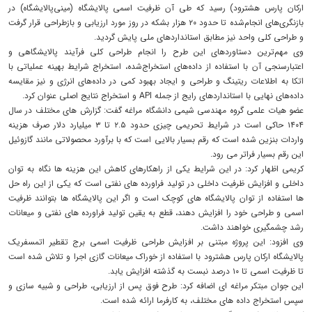
ارکان پارس هشترود) رسید که طی آن ظرفیت اسمی پالایشگاه (مینی‌پالایشگاه) در
بازنگری‌های انجام‌شده تا حدود ۲۰ هزار بشکه در روز مورد ارزیابی و بازطراحی قرار گرفت
و طراحی کلی واحد نیز مطابق استانداردهای ملی پایش گردید.
وی مهم‌ترین دستاوردهای این طرح را انجام طراحی کلی فرآیند پالایشگاهی و
اعتبارسنجی آن با استفاده از داده‌های استخراج‌شده، استخراج شرایط بهینه عملیاتی با
اتکا به اطلاعات ریتینگ و طراحی و ایجاد بهبود کمی در داده‌های انرژی و نیز مقایسه
داده‌های نهایی با استانداردهای رایج از جمله API و استخراج نتایج اصلی عنوان کرد.
عضو هیات علمی گروه مهندسی شیمی دانشگاه مراغه گفت: گزارش های مختلف در سال
۱۴۰۴ حاکی است در شرایط تحریمی چیزی حدود ۲.۵ تا ۳ میلیارد دلار صرف هزینه
واردات بنزین شده است که رقم بسیار بالایی است که با برآورد محصولاتی مانند گازوئیل
این رقم بسیار فراتر می رود.
کریمی اظهار کرد: در این شرایط یکی از راهکارهای کاهش این هزینه ها نگاه به توان
داخلی و افزایش ظرفیت داخلی در تولید فراورده های نفتی است که یکی از این راه حل
ها استفاده از توان پالایشگاه های کوچک است و اگر این پالایشگاه ها بتوانند ظرفیت
اسمی و طراحی خود را افزایش دهند، قطع به یقین تولید فراورده های نفتی و میعانات
رشد چشمگیری خواهند داشت.
وی افزود: این پروژه مبتنی بر افزایش طراحی ظرفیت اسمی برج تقطیر اتمسفریک
پالایشگاه ارکان پارس هشترود با استفاده از خوراک میعانات گازی اجرا و تلاش شده است
تا ظرفیت اسمی تا ۱۰ درصد نبست به گذشته افزایش یابد.
این جوان مبتکر مراغه ای اضافه کرد: طرح فوق پس از ارزیابی، طراحی و شبیه سازی و
سپس استخراج داده های مختلف، به کارفرما ارائه شده است.