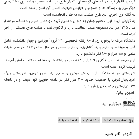
کریمی اظهار کرد: در گام‌های توسعه‌ای، تمرکز طرح بر ادامه مسیر بهینه‌سازی بخش‌های
دیگر مینی‌پالایشگاه ها و همچنین افزایش ظرفیت اسمی آن استوار شده است.
به گفته وی اجرای این طرح هشت ماه به طول انجامیده است.
به گزارش ایرنا، این محقق جوان به عنوان دانشیار گروه مهندسی شیمی دانشگاه مراغه از
سال ۱۳۹۵ در این مجموعه علمی فعالیت دارد و تاکنون تعداد هفت طرح صنعتی را اجرا
کرده است.
دانشگاه مراغه با برخورداری از ۸۰ رشته تحصیلی، ۲۲ گروه آموزشی و چهار دانشکده شامل
فنی و مهندسی، علوم پایه، کشاورزی و علوم انسانی، در حال حاضر ۱۵۷ نفر عضو هیات
علمی و سه هزار و ۱۶۰ نفر دانشجو دارد.
این مجموعه علمی تاکنون ۹ هزار و ۸۸۸ نفر در رشته ها و مقاطع مختلف دانش آموخته
تربیت کرده است است.
شهرستان مراغه متشکل از ۲ بخش مرکزی و سراجو به عنوان دومین شهرستان بزرگ
آذربایجان‌شرقی با جمعیت حدود ۳۰۰ هزار نفر در دامنه جنوبی کوه سهند و در فاصله
۱۳۵ کیلومتری جنوب تبریز قرار دارد.
انتهای پیام/
خبرگزاری ایرنا
برج تقطیر پالایشگاهی
اسدالله کریمی
دانشگاه مراغه
افزودن نظر جدید