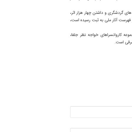
19:54
ه های گردشگری و داشتن چهار هزار اثر،
دستگیری دو هزار و ۹۶۱
باستانی که ۲ هزار و ۲۶ مورد آنها در فهرست آثار ملی به ثبت رسیده است،
آذربایجان‌شرقی
وعه کاروانسراهای خواجه نظر جلفا،
17:12
پیشکسوتان تراکتور طومار
شرقی است.
محکومیت تبعیض علیه تیم مل
ایران را امضا کردند