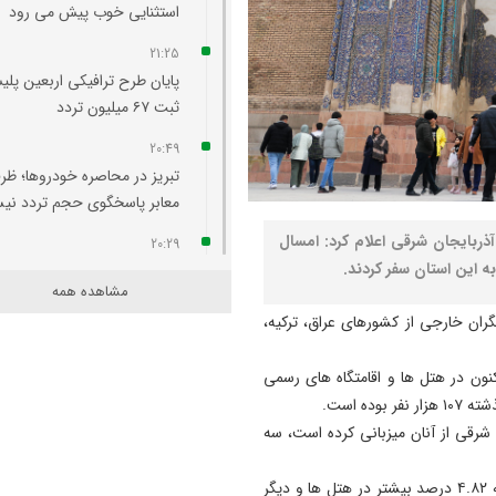
استثنایی خوب پیش می‌ رود
21:25
پایان طرح ترافیکی اربعین پلی
ثبت ۶۷ میلیون تردد
20:49
تبریز در محاصره خودروها؛ ظر
معابر پاسخگوی حجم تردد ن
ربایجان شرقی اعلام کرد: امسال
20:29
آتش‌ سوزی واحد مسکونی در
مشاهده همه
محله لک‌ لکلر تبریز مهار شد
گران خارجی از کشورهای عراق، ترکیه،
20:24
افزایش پلکانی تعرفه بهای برق
بتدای سال تاکنون در هتل ها و اقامتگاه های رسمی
کشاورزی لغو شد
ه است.
شرقی از آنان میزبانی کرده است، سه
20:07
لزوم هم‌ افزایی روابط‌ عمومی‌ 
حمزه زاده ادامه داد: امسال در مجموع نسبت به سال گذشته ۴.۸۲ درصد بیشتر در هتل ها و دیگر
برای تبیین عملکرد دولت