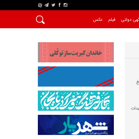
A
هی دولتی
فیلم
عکس
غ
دات‌