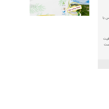
س با
فیت
یست
ها