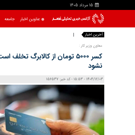
15
مرداد
1405
عناوین اخبار
جامعه
آخرین اخبار
معاون وزیر کار :
کسر ۵۰۰۰ تومان از کالابرگ تخلف 
نشود
1404/12/03 - 15:53 - کد خبر: 156537