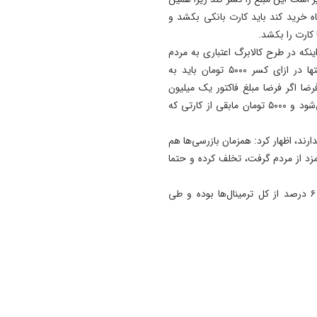
ه خرید کند باید کارت بانکی بکشد و
19:54
دستگیری دو هزار و ۹۶۱
اینکه در طرح کالابرگ اعتباری به مردم
آذربایجان‌شرقی
می‌دهیم طبعا باید به صورت نقدی کارت کشیده شود؛ منتها در ازای کسر ۵۰۰۰ تومان باید به
17:12
رضا اگر فرضا مبلغ فاکتور یک میلیون
پیشکسوتان تراکتور طومار
تومان است، ۹۹۵ هزار تومانش از اعتبار کالابرگی استفاده می‌شود و ۵۰۰۰ تومان مابقی از کارتی که
محکومیت تبعیض علیه تیم مل
ایران را امضا کردند
دارند، اظهار کرد: همزمان بازرسی‌ها هم
زد از مردم گرفت، تخلف کرده و حتما
وی تاکید کرد: کل بحث‌های الکترونیکی بازرسان ما حدود ۶ درصد از کل ترمینال‌ها بوده و طی