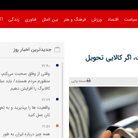
سیاست
اقتصاد
ورزش
فرهنگ و هنر
بین الملل
فناوری
زندگی
آگ
جدیدترین اخبار روز
است، اگر کالایی تحویل
22:40
وقتی از وفاق صحبت می‌کنم،
منظورم مردم هستند/ باید مبل
نسخه چاپی
کالابرگ را افزایش دهیم
22:29
واقعیت‌ ها را بپذیرید و به تعه
تان عمل کنید
21:51
همه چیز درباره ایران به طور