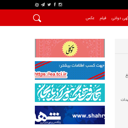
A
هی دولتی
فیلم
عکس
غ
دات‌