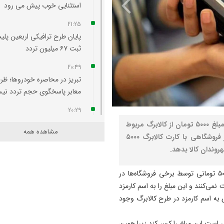
استثنایی خوب پیش می‌ رود
21:25
پایان طرح ترافیکی اربعین پلی
ثبت ۶۷ میلیون تردد
20:49
تبریز در محاصره خودروها؛ ظر
معابر پاسخگوی حجم تردد ن
20:29
آتش‌ سوزی واحد مسکونی در
نصر: معاون وزیر تعاون، کار و رفاه اجتماعی گفت: کسر مبلغ ۵۰۰۰ تومان از کالابرگ مربوط
مشاهده همه
محله لک‌ لکلر تبریز مهار شد
به عملیات بانکی است و کارمزد محسوب نمی‌شود. اگر فروشگاهی با کارت کالابرگ ۵۰۰۰
روندان کالا بدهد.
20:24
افزایش پلکانی تعرفه بهای برق
به گزارش نصر، یعقوب اندایش در خصوص کسر کارمزد ۵۰۰۰ تومانی توسط برخی فروشگاه‌ها در
کشاورزی لغو شد
نمی‌کنند و این مبلغ را به اسم کارمزد
20:07
ی به اسم کارمزد در طرح کالابرگ وجود
لزوم هم‌ افزایی روابط‌ عمومی‌ 
برای تبیین عملکرد دولت
ر است این مبلغ را کسر کند زیرا همین