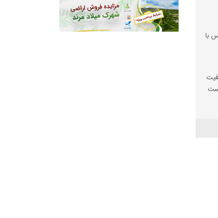
س با
فیت
یست
ها