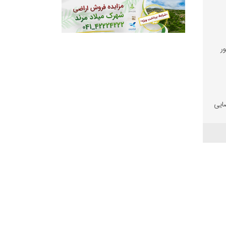
ر
ضایی
 و