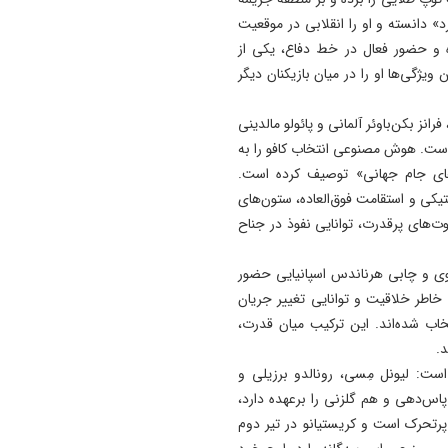
برند «تبریز، شهر بدون گدا»
 دانسته و او را انقلابی در موقعیت
مرهون اقدامات نهادهای خیریه
ده و حضور فعال در خط دفاع، یکی از
بویژه مؤسسه حمایت از مستم
ویژگی‌ها او را در میان بازیکنان دیگر
است/ محتوای آموزشی دانش
آموزان در آینده باید مورد بازبی
نز بکن‌باوئر آلمانی و پائولو مالدینی
جدی قرار گیرد
 است. هوش مصنوعی انتخاب کافو را به
ل‌های جام جهانی» توصیف کرده است.
22:24
کتیکی و استقامت فوق‌العاده، ستون‌های
٩٠ درصد مشکلات واحدهای
آسیب دیده در شهرستان‌ها مرت
ت‌های پرقدرت، توانایی نفوذ در جناح
شده است/ معضلات چند دهه‌
١٣ تعاونی مسکن در سطح اس
سوی و چابی هرناندس اسپانیایی حضور
با تلاش شبانه‌روزی حل شده 
خاطر خلاقیت و توانایی تغییر جریان
اب شده‌اند. این ترکیب میان قدرت،
22:17
د.
چهار فوتی در تصادف جاده مرا
ت: لیونل مِسی، رونالدو برزیلی و
به هشترود
پاس‌دهی و هم گلزنی را برعهده دارد،
واره در حرکت و پرتحرک است و کریستیانو در تیر دوم