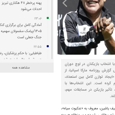
پهنه پرخطر ۴۸ هکتاری تبریز
احداث می‌شود
23:06
آمادگی کامل برای برگزاری کنکو
۱۴۰۵/پیامک مشمولان سهمیه
جنگ جعلی است
22:55
طباطبایی: با حکم پزشکیان، ر
دبیر شورای عالی امنیت شد
انتخاب بازیکنان در اوج دوران
مشاهده همه
22:48
ارش روزنامه مارکا اسپانیا، از
رسانه‌ها پل راهبردی میان بانک
 خود را «ایجاد توازن کامل بین استعداد،
مردم هستند
 کرده است. این انتخاب‌ها با
 تأثیر بازیکن در مسابقات مهم،
22:42
ند.
تبریز برای همیشه شهر جهانی
فرش دستباف خواهد ماند
لیف یاشین، معروف به «عنکبوت سیاه»،
22:32
توپ طلایی را برده و بر منطقه جریمه