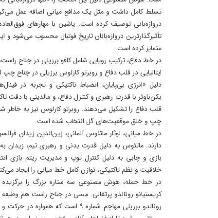
تسلط کامل داشت و مثل یک مدافع میانی اضافه عمل می‌کرد»
دروازه‌بانی توصیف کرده است. یاشین با مهارهای فوق‌العا
تأثیرگذارترین دروازه‌بانان تاریخ فوتبال محسوب می‌شود و این 
متمایز کرده است.
در خط دفاع، ترکیب رویایی شامل کافو برزیلی در جناح راست، فرا
ایتالیایی در قلب دفاع و روبرتو کارلوس برزیلی در جناح چپ
دلیل «انرژی بی‌پایان، انضباط تاکتیکی و تجربه در فینا
بکن‌باوئر با قدرت رهبری و کنترل دفاع، و مالدینی با دقت تا
قلب دفاع را تشکیل می‌دهند. روبرتو کارلوس نیز به خاطر شو
چپ و خلق موقعیت‌های گل انتخاب شده است.
در خط میانی، لوثار ماتئوس آلمانی، زین‌الدین زیدان فران
دارند. ماتئوس به دلیل قدرت بدنی و رهبری تیم، زیدان به 
بازی و چابی به دلیل کنترل توپ و مدیریت ریتم بازی انتخ
خلاقیت و نظم تاکتیکی، توازن کامل خط میانی را ایجاد می‌کن
در خط حمله، هوش مصنوعی سه ستاره بزرگ را برگزیده اس
کریستیانو رونالدو پرتغالی. مِسی در جناح راست هم وظیفه 
رونالدو برزیلی مهاجم شماره ۹ است که هم