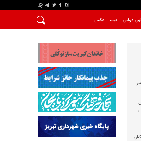
A
هی دولتی
فیلم
عکس
تر
ن
و
نان