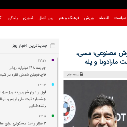
سیاست
اقتصاد
ورزش
فرهنگ و هنر
بین الملل
فناوری
زندگی
آگ
جدیدترین اخبار روز
هوش مصنوعی؛ مسی،
 مارادونا و پله
23:20
جریمه ۱۴۸ میلیارد ریالی
قاچاقچیان شمش نقره در شبس
نسخه چاپی
23:13
اول و دوم شهریور؛ تبریز میزبا
جشنواره ثبت ملی اریس، نوقا 
رشته‌ختایی
23:11
۲ هزار واحد مسکونی برای ساک