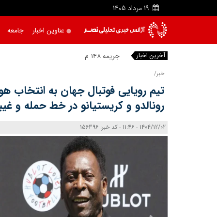
19
مرداد
1405
عناوین اخبار
جامعه
آخرین اخبار
جریمه ۱۴۸ میلیارد
|
خبر/
تیم رویایی فوتبال جهان به انتخاب 
رونالدو و کریستیانو در خط حمله و غیبت
1404/12/02 - 11:46 - کد خبر: 156396