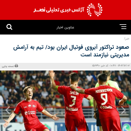
عناوین اخبار
خبر/
صعود تراکتور آبروی فوتبال ایران بود/ تیم به آرامش
مدیریتی نیازمند است
1404/12/02 - 10:47 - کد خبر: 156390
نسخه چاپی