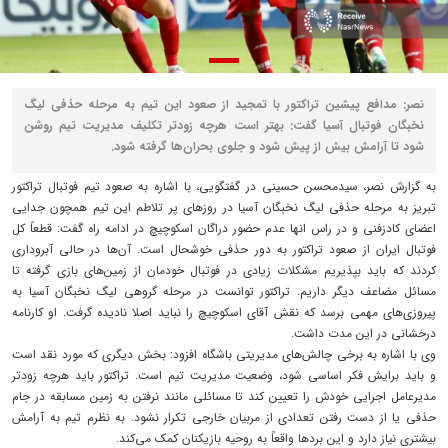
نصر: مدافع پیشین تراکتور با تمجید از صعود این تیم به مرحله حذفی لیگ
نخبگان فوتبال آسیا گفت: بهتر است هرچه زودتر تکلیف مدیریت تیم روشن
شود تا آرامش بیش از پیش شود و جلوی بحران‌ها گرفته شود.
به گزارش نصر، سیدمحسن حسینی در گفتگویی، با اشاره به صعود تیم فوتبال تراکتور
تبریز به مرحله حذفی لیگ نخبگان آسیا در روزهای پر تلاطم این تیم همچون جدایی
اعضای کادزفنی و در راس انها عدم حضور دراگان اسکوچیچ در ادامه راه گفت: قطعاً کل
فوتبال ایران از صعود تراکتور به دور حذفی خوشحال است. آن‌ها در حالی آبروداری
کردند که باید بپذیریم مشکلات زیادی در فوتبال خودمان از زمین‌های بازی گرفته تا
مسائل مضاعف دیگر داریم. تراکتور توانست در مرحله گروهی لیگ نخبگان آسیا به
پیروزی‌های مهمی برسد که نقش آقای اسکوچیچ را نباید اصلا نادیده گرفت. او کارنامه
درخشانی در این مدت داشت.
وی با اشاره به برخی چالش‌های مدیریتی باشگاه افزود: بخش دیگری که مورد نقد است
و باید برایش فکر اساسی شود، وضعیت مدیریت تیم است. تراکتور باید هرچه زودتر
مدیرعامل اجرایی خودش را تعیین کند تا مسائلی مانند نرفتن به زمین مسابقه در جام
حذفی یا از دست رفتن تعدادی از مربیان خارجی تکرار نشود. به نظرم تیم به آرامش
بیشتری نیاز دارد و این بردها واقعاً به روحیه بازیکنان کمک می‌کند.