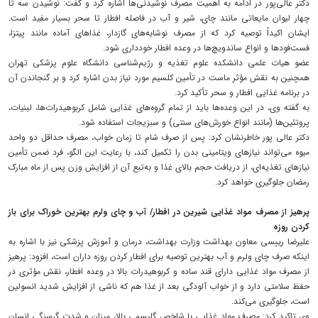
دکتر عالی‌پور در ادامه به اهمیت مصرف نوشیدنی‌ها اشاره کرد و گفت: نوشیدن سه تا
چهار لیوان مایعاتی مانند چای، شیر و آب در فاصله افطار تا سحر بسیار مفید است.
ایشان اکیداً توصیه کرد که از مصرف نوشابه‌های گازدار، غذاهای آماده مانند پیتزا،
فست‌فودها و انواع ساندویچ‌ها در وعده افطار خودداری شود.
عضو هیات علمی دانشکده علوم تغذیه و رژیم‌شناسی دانشگاه علوم پزشکی تهران
همچنین به نقش مؤثر ماست در تأمین کلسیم مورد نیاز بدن اشاره کرد و بر گنجاندن آن
در برنامه غذایی افطار و سحر تأکید کرد.
به گفته وی، در این وعده‌ها باید از تمام گروه‌های غذایی شامل کربوهیدرات‌ها، لبنیات،
پروتئین‌ها (مانند انواع خورش‌های سنتی) و سبزیجات استفاده شود.
دکتر عالی پور خاطرنشان کرد: پس از صرف شام تا زمان خواب، مصرف حداقل دو واحد
میوه می‌تواند نیازهای ویتامینی بدن را تکمیل کند، با رعایت این الگو، فرد ضمن تأمین
نیازهای تغذیه‌ای، از دریافت حجم بالای غذا و به‌تبع آن از افزایش وزن پس از ماه مبارک
رمضان جلوگیری خواهد کرد.
پرهیز از مصرف مواد غذایی شیرین در افطار/ آب و چای ولرم بهترین خوراک برای باز
کردن روزه
علیرضا رییسی معاون بهداشت وزارت بهداشت، درمان و آموزش پزشکی نیز با اشاره به
اینکه صرف چای ولرم و آب بهترین توصیه برای افطار کردن روزه داران است، افزود: پرهیز
از مصرف مواد غذایی دارای قند ساده و کربوهیدرات بالا در وعده افطار، نقش مؤثری در
حفظ سلامتی دارد و از خواب‌ آلودگی بعد از غذا هم که ناشی از افزایش شدید انسولین
است، جلوگیری می‌کند.
وی تاکید کرد: مصرف مواد غذایی با شاخص گلیسمی بالا، میزان و شدت گرسنگی انسان