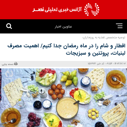
عناوین اخبار
توصیه متخصص تغذیه به روزه‌داران؛
افطار و شام را در ماه رمضان جدا کنیم/ اهمیت مصرف
لبنیات، پروتئین‌ و سبزیجات
1404/12/02 - 09:54 - کد خبر: 156374
نسخه چاپی