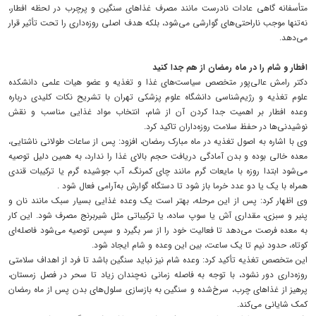
متأسفانه گاهی عادات نادرست مانند مصرف غذاهای سنگین و پرچرب در لحظه افطار،
نه‌تنها موجب ناراحتی‌های گوارشی می‌شود، بلکه هدف اصلی روزه‌داری را تحت تأثیر قرار
می‌دهد.
افطار و شام را در ماه رمضان از هم جدا کنید
دکتر رامش عالی‌پور متخصص سیاست‌های غذا و تغذیه و عضو هیات علمی دانشکده
علوم تغذیه و رژیم‌شناسی دانشگاه علوم پزشکی تهران با تشریح نکات کلیدی درباره
وعده افطار بر اهمیت جدا کردن آن از شام، انتخاب مواد غذایی مناسب و نقش
نوشیدنی‌ها در حفظ سلامت روزه‌داران تاکید کرد.
وی با اشاره به اصول تغذیه در ماه مبارک رمضان، افزود: پس از ساعات طولانی ناشتایی،
معده خالی بوده و بدن آمادگی دریافت حجم بالای غذا را ندارد، به همین دلیل توصیه
می‌شود ابتدا روزه با مایعات گرم مانند چای کمرنگ، آب جوشیده گرم یا ترکیبات قندی
همراه با یک یا دو عدد خرما باز شود تا دستگاه گوارش به‌آرامی فعال شود .
وی اظهار کرد: پس از این مرحله، بهتر است یک وعده غذایی بسیار سبک مانند نان و
پنیر و سبزی، مقداری آش یا سوپ ساده، یا ترکیباتی مثل شیربرنج مصرف شود. این کار
به معده فرصت می‌دهد تا فعالیت خود را از سر بگیرد و سپس توصیه می‌شود فاصله‌ای
کوتاه، حدود نیم تا یک ساعت، بین این وعده و شام ایجاد شود.
این متخصص تغذیه تأکید کرد: وعده شام نیز نباید سنگین باشد تا فرد از اهداف سلامتی
روزه‌داری دور نشود، با توجه به فاصله زمانی نه‌چندان زیاد تا سحر در فصل زمستان،
پرهیز از غذاهای چرب، سرخ‌شده و سنگین به بازسازی سلول‌های بدن پس از ماه رمضان
کمک شایانی می‌کند.