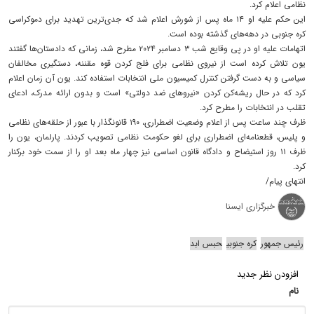
نظامی اعلام کرد.
این حکم علیه او ۱۴ ماه پس از شورش اعلام شد که جدی‌ترین تهدید برای دموکراسی
کره جنوبی در دهه‌های گذشته بوده است.
اتهامات علیه او در پی وقایع شب ۳ دسامبر ۲۰۲۴ مطرح شد، زمانی که دادستان‌ها گفتند
یون تلاش کرده است از نیروی نظامی برای فلج کردن قوه مقننه، دستگیری مخالفان
سیاسی و به دست گرفتن کنترل کمیسیون ملی انتخابات استفاده کند. یون آن زمان اعلام
کرد که در حال ریشه‌کن کردن «نیروهای ضد دولتی» است و بدون ارائه مدرک، ادعای
تقلب در انتخابات را مطرح کرد.
ظرف چند ساعت پس از اعلام وضعیت اضطراری، ۱۹۰ قانونگذار با عبور از حلقه‌های نظامی
و پلیس، قطعنامه‌ای اضطراری برای لغو حکومت نظامی تصویب کردند. پارلمان، یون را
ظرف ۱۱ روز استیضاح و دادگاه قانون اساسی نیز چهار ماه بعد او را از سمت خود برکنار
کرد.
انتهای پیام/
خبرگزاری ایسنا
رئیس جمهور
کره جنوبی
حبس ابد
افزودن نظر جدید
نام