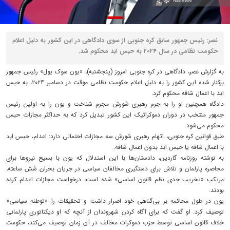
نصر: رئیس جمهور سابق کره جنوبی از سوی دادگاهی در این کشور به دلیل اعلام
حکومت نظامی در سال ۲۰۲۴ به حبس ابد محکوم شد.
به گزارش نصر، دادگاهی در کره جنوبی امروز (پنجشنبه)، «یون سوک یول» رئیس جمهور
برکنار شده این کشور را به دلیل اعلام حکومت نظامی موقت در دسامبر ۲۰۲۴، به حبس
ابد با اعمال شاقه محکوم کرد.
دادگاه همچنین او را به جرم رهبری شورش مجرم شناخت و یون را به اولین رئیس
جمهور منتخب در دوران دموکراتیک این کشور تبدیل کرد که به حداکثر مجازات حبس
محکوم می‌شود.
طبق قوانین کره جنوبی، اتهام رهبری شورش سه مجازات احتمالی دارد: اعدام، حبس ابد
با اعمال شاقه یا حبس ابد بدون اعمال شاقه.
به نوشته روزنامه گاردین، دادستان‌ها با این استدلال که یون با بسیج نیروها برای
محاصره پارلمان و تلاش برای دستگیری مخالفان سیاسی در جریان بحران شش ساعته،
مرتکب «تخریب جدی نظم قانون اساسی» شده است، درخواست مجازات اعدام کرده
بودند.
یون در طول محاکمه بر بی‌گناهی خود اصرار داشت و تحقیقات را «توطئه سیاسی»
توصیف کرد. او گفت که برای آگاه کردن شهروندان از آنچه که او دیکتاتوری پارلمانی
خلاف قانون اساسی توسط حزب دموکرات مخالف در آن زمان توصیف می‌کند، حکومت