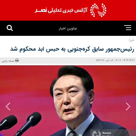
عناوین اخبار
خبر/
رئیس‌جمهور سابق کره‌جنوبی به حبس ابد محکوم شد
1404/11/30 - 12:08 - کد خبر: 156286
نسخه چاپی