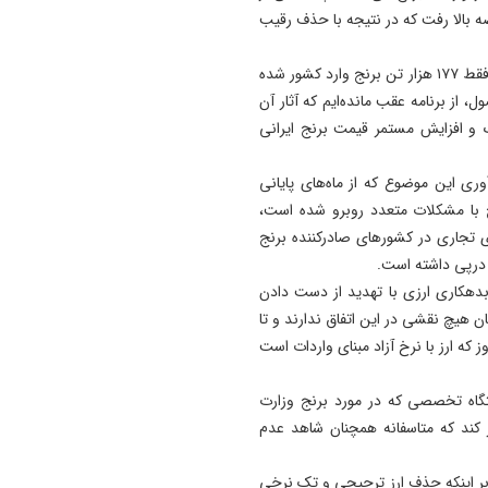
سانحه رانندگی در مسیر تبریز-
بالا رفت که در نتیجه با حذف رقیب
آذرشهر دو کشته بر جای گذا
15:32
وی ادامه داد: از ابتدای دی ماه سال جاری تا پایان بهمن ماه، فقط ۱۷۷ هزار تن برنج وارد کشور شده
بیانیه خانواده شهید لاریجانی
 کشور به این محصول، از برنامه عقب مانده‌ایم که آثار آن
درباره برخی گمانه‌ زنی‌ های
رگ و افزایش مستمر قیمت برنج ایرانی
رسانه‌ای
آوری این موضوع که از ماه‌های پایانی
14:55
 با مشکلات متعدد روبرو شده است،
باند کلاهبرداری شرکت مهاجرت
ی تجاری در کشورهای صادرکننده برنج
به کانادا ۴ همت از متقاضیان
اخاذی کرد
ل بدهکاری ارزی با تهدید از دست دادن
14:47
ن هیچ نقشی در این اتفاق ندارند و تا
از زیر سطح دریا تا بام ایران؛
 که ارز با نرخ آزاد مبنای واردات است
چالش نفس‌گیر ورزشکار تبریز
گاه تخصصی که در مورد برنج وزارت
ند که متاسفانه همچنان شاهد عدم
ید بر اینکه حذف ارز ترجیحی و تک نرخی