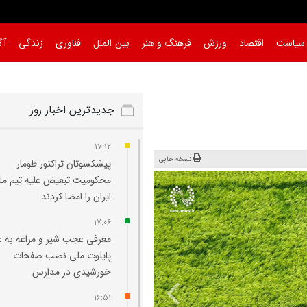
سیاست
اقتصاد
ورزش
فرهنگ و هنر
بین الملل
فناوری
زندگی
آگ
جدیدترین اخبار روز
17:12
نسخه چاپی
پیشکسوتان تراکتور طومار
محکومیت تبعیض علیه تیم مل
ایران را امضا کردند
17:06
معرفی عجب‌ شیر و مراغه به ع
پایلوت ملی نصب صفحات
خورشیدی در مدارس
16:51