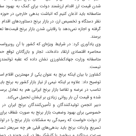
شدن قیمت ارز اقدام ارزشمند دولت برای کمک به بهبود سف
متاسفانه باید اذعان کنیم که انباشت بدهی خارجی در حوزه
نظر دستگاه و تخصیص ارز، در بازار برنج دستاوردهای اقدام 
گرفته و اجازه نمی‌دهد با رقابتی شدن بازار برنج قیمت‌ها 
برسند.
وی یادآوری کرد: در شرایط ویژه‌ای که کشور با آن روبرواس
محاصره اقتصادی ارتقاء داده‌اند، تجار و بازرگانان توقع ح
متاسفانه وزارت جهادکشاورزی نشان داده که عقبه توانمند
نیست.
کشاورز با بیان اینکه برنج به عنوان یکی از مهمترین اقلام ا
توضیح داد: علاوه بر اینکه نیمی از نیاز بازار کشور به برنج بای
تناسب در عرضه و تقاضا بازار برنج ایرانی هم به تعادل برسد
شده و قیمت آن بار روانی زیادی بر ایشان تحمیل می‌کند.
دبیر انجمن تولیدکنندگان و تأمین‌کنندگان برنج ایران در 
خصوصی برای بهبود وضعیت بازار برنج به صورت شفاف برای 
از دولت خواست که رسیدگی به مشکلات بازار برنج را در او
تسریع واردات برنج باید بدهی‌های قبلی هر چه سریعتر تس
سرعت پیداکند و برخورد با کارشکنی‌ها در این حوزه در دستو