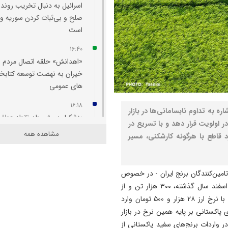
اسرائیل به دنبال تخریب روند
صلح و بی‌ثبات کردن سوریه و 
است
16:40
«اهدانش» حلقه اتصال مردم و
خیران به نهضت توسعه کتابخان
های عمومی
16:18
ره به تداوم نابسامانی‌ها در بازار
پزشکیان: مشروطه نقطه عطف
ر اولویت قرار دهد و با تسریع در
بیداری و آزادی‌ خواهی ملت ای
مشاهده همه
قاطع با هرگونه کارشکنی، مسیر
بود
16:09
تامین‌کنندگان برنج ایران - در خصوص
پروژه‌ های عمرانی آذربایجان 
در شرایط جنگی و ویژه کشور 
شرایط واردات و تامین برنج اظهار کرد: از اول دی تا پایان اسفند سال گذشته، ۳۰۰ هزار تن و از
در حال پیشروی است
ابتدای امسال تا پایان آذرماه قریب به یک میلیون تن برنج با نرخ ارز ۲۸ هزار و ۵۰۰ تومان وارد
اکستانی بر پایه همین نرخ در بازار
16:06
واردات برنج‌های سفید پاکستانی از