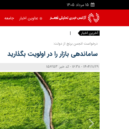
15
مرداد
1405
عناوین اخبار
جامعه
آخرین اخبار
تصاویر
|
درخواست انجمن برنج از دولت:
ساماندهی بازار را در اولویت بگذارید
1404/11/29 - 16:38 - کد خبر: 156253