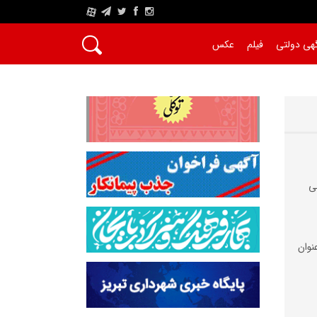
A
هی دولتی
فیلم
عکس
ی
نوان