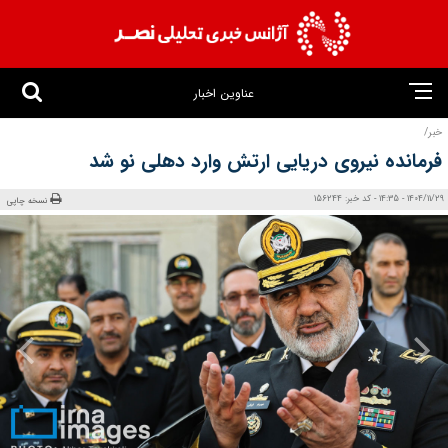
عناوین اخبار
خبر/
فرمانده نیروی دریایی ارتش وارد دهلی نو شد
1404/11/29 - 14:35 - کد خبر: 156244
نسخه چاپی