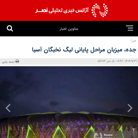
عناوین اخبار
خبر/
جده، میزبان مراحل پایانی لیگ نخبگان آسیا
1404/11/29 - 09:46 - کد خبر: 156214
نسخه چاپی