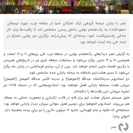
نصر: با پایان مرحله گروهی لیگ نخبگان آسیا در منطقه غرب، چهره تیم‌های
صعودکننده به یک‌هشتم نهایی به‌طور رسمی مشخص شد تا رقابت‌ها وارد فاز
حذفی رفت‌وبرگشت شود؛ مرحله‌ای که پیش‌درآمد برگزاری دور نهایی متمرکز در
جده طی ماه آینده خواهد بود.
به گزارش نصر، دیدارهای یک‌هشتم نهایی در منطقه غرب طی روزهای ۱۱ و ۱۲ اسفند و
هم‌چنین ۱۸ و ۱۹ مارس برگزار می‌شود و مسابقات منطقه شرق نیز در تاریخ‌های هم‌زمان
با یک‌روز فاصله مارس انجام خواهد شد. پس از آن، مراسم قرعه‌کشی در پایان ماه برگزار
می‌شود تا مسیر هشت‌تیم راه‌یافته به مرحله پایانی جده مشخص شود.
دو استادیوم مدينة‌الملك عبدالله (الجوهرة) و مدينه الأمير عبدالله الفيصل (الفيصل)
میزبان هفت مسابقه پایانی فصل خواهند بود؛ استادیوم‌هایی که در نسخه ۲۰۲۵ نیز
تجربه میزبانی این رقابت‌ها را داشته‌اند.
طبق سیستم متمرکز، هشت تیم برتر قاره در قالب تک‌بازی و به‌صورت حذفی به مصاف
هم می‌روند. استادیوم الجوهرة برای دومین فصل متوالی میزبان دیدار پایانی خواهد بود؛
مسابقه‌ای که علاوه بر جام قهرمانی، جایزه ۱۲ میلیون دلاری را نیز برای برنده به‌همراه دارد.
انتهای پیام/
نصر