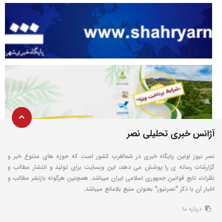
آژانس خبری تحلیلی نصر
نصر نیوز اولین پایگاه خبری در شمالغرب کشور است که حوزه های متنوع خبر و
گزارشات رسانه ی را پوشش می دهد، این وبسایت برای تولید و انتشار مطالب و
نظرات، تابع قوانین جمهوری اسلامی ایران میباشد. همچنین هرگونه بازنشر مطالب و
اخبار آن با ذکر "نصرنیوز" بعنوان منبع بلامانع میباشد.
درباره ما