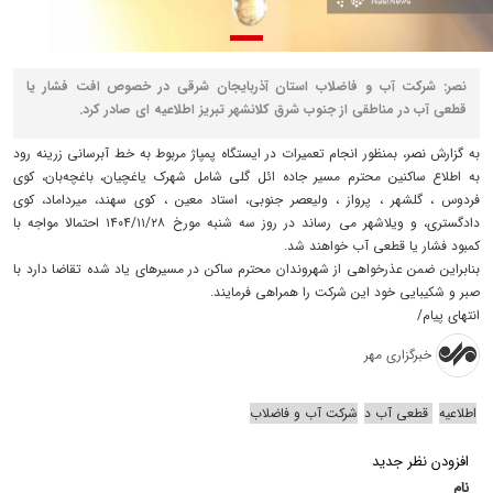
نصر: شرکت آب و فاضلاب استان آذربایجان شرقی در خصوص افت فشار یا
قطعی آب در مناطقی از جنوب شرق کلانشهر تبریز اطلاعیه ای صادر کرد.
به گزارش نصر، بمنظور انجام تعمیرات در ایستگاه پمپاژ مربوط به خط آبرسانی زرینه رود
به اطلاع ساکنین محترم مسیر جاده ائل گلی شامل شهرک یاغچیان، باغچه‌بان، کوی
فردوس ، گلشهر ، پرواز ، ولیعصر جنوبی، استاد معین ، کوی سهند، میرداماد، کوی
دادگستری، و ویلاشهر می رساند در روز سه شنبه مورخ ۱۴۰۴/۱۱/۲۸ احتمالا مواجه با
کمبود فشار یا قطعی آب خواهند شد.
بنابراین ضمن عذرخواهی از شهروندان محترم ساکن در مسیرهای یاد شده تقاضا دارد با
صبر و شکیبایی خود این شرکت را همراهی فرمایند.
انتهای پیام/
خبرگزاری مهر
اطلاعیه
قطعی آب د
شرکت آب و فاضلاب
افزودن نظر جدید
نام