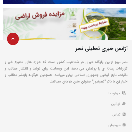
آژانس خبری تحلیلی نصر
نصر نیوز اولین پایگاه خبری در شمالغرب کشور است که حوزه های متنوع خبر و
گزارشات رسانه ی را پوشش می دهد، این وبسایت برای تولید و انتشار مطالب و
نظرات، تابع قوانین جمهوری اسلامی ایران میباشد. همچنین هرگونه بازنشر مطالب و
اخبار آن با ذکر "نصرنیوز" بعنوان منبع بلامانع میباشد.
درباره ما
قوانین
تماس
خبرخوان