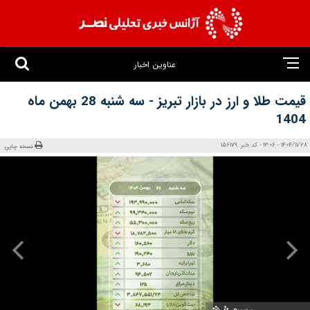
عناوین اخبار
قیمت طلا و ارز در بازار تبریز - سه شنبه 28 بهمن ماه
1404
1404/11/28 - 13:06 - کد خبر: 156179
نسخه چاپی