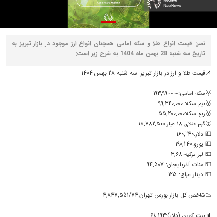
نصر: قیمت انواع طلا و سکه امامی همچنان انواع ارز موجود در بازار تبریز به
تاریخ سه شنبه 28 بهمن ماه 1404 به شرح زیر است:
📌قیمت طلا و ارز در بازار تبریز -سه شنبه 28 بهمن 1404
🥇سکه امامی:193,990,000
🥇نیم سکه: 99,340,000
🥇ربع سکه:55,300,000
🥇گرم طلای 18 عیار:18,782,500
💵 دلار:160,240
💵 یورو:190,240
💵 لیر ترکیه3,680
💵 منات آذربایجان: 94,507
💵 دینار عراق: 125
📉شاخص کل بازار بورس تهران:4,847,551/74
📊بیت کوین (دلار):68,193