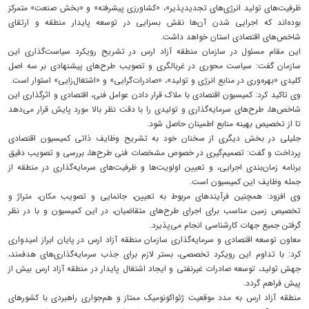
ظرفیت‌های تولید انرژی‌های تجدیدپذیر»، «کشاورزی پیشرفته» و «بخش صنعت» متمرکز
بوده‌اند که اجرایی شدن آن‌ها نقش بسزایی در توسعه پایدار منطقه و ارتقای
شاخص‌های اقتصادی استان خواهد داشت.
این مقام مسئول در سازمان منطقه آزاد ارس در تشریح رویکرد سیاست‌گذاری این
سازمان گفت: سیاست محوری در غربالگری و تصویب طرح‌های پیشنهادی بر سه اصل
کلیدی «بهره‌وری در منابع انرژی و تولید»، «صادرات‌گرایی» و «اشتغال‌زایی» استوار است.
وی تاکید کرد: کمیسیون اقتصادی با ملاک قرار دادن عوامل فنی، اقتصادی و اثرگذاری این
شاخص‌ها، طرح‌های سرمایه‌گذاری و تولیدی را با دقت نظر بالا مورد پایش قرار می‌دهد
تا از تخصیص بهینه منابع اطمینان حاصل شود.
جلیلی در بخش دیگری از سخنان خود به تشریح وظایف ذاتی کمیسیون اقتصادی
پرداخت و گفت: تصمیم‌گیری در خصوص مشخصات فنی طرح‌ها، بررسی و تصویب دقیق
برنامه زمان‌بندی اجرایی، و تعیین اولویت‌ها و ظرفیت‌های سرمایه‌گذاری در منطقه از
جمله وظایف این کمیسیون است.
وی افزود: همچنین فرآیندهای مربوط به تعیین، جانمایی و تصویب مکان، متراژ و
تخصیص زمین مناسب برای اجرای طرح‌های متقاضیان، در این کمیسیون و با در نظر
گرفتن جمیع جهات کارشناسی انجام می‌پذیرد.
معاون توسعه اقتصادی و سرمایه‌گذاری سازمان منطقه آزاد ارس در پایان ابراز امیدواری
کرد: با تداوم این رویکرد تخصصی، بستر لازم برای جذب سرمایه‌گذاری‌های هدفمند،
جهش تولید، توسعه صادرات غیرنفتی و ایجاد اشتغال پایدار در منطقه آزاد ارس بیش از
پیش فراهم گردد.
منطقه آزاد ارس به مدد موقعیت ژئواکونومیک ممتاز و هم‌جواری راهبردی با کشورهای