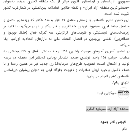
جمهوری آذربایجان و ارمنستان، اکنون فراتر از یک منطقه تجاری صرف، به‌عنوان
«صنعتی‌ترین منطقه آزاد ایران» و نقطه طلایی تعاملات بین‌المللی در شمال‌غرب کشور
تثبیت شده است.
این کانون عظیم اقتصادی با وسعتی معادل ۷۱ هزار و ۸۰۰ هکتار که پهنه‌های متصل و
منفصل جلفا، ایری، سیه‌رود، نوردوز، خداآفرین و قلی‌بیگلو را در بر می‌گیرد، با تکیه بر
زیرساخت‌های لجستیکی و ظرفیت‌های ترانزیتی سه گمرک فعال (جلفا، نوردوز و
خداآفرین)، نقشی بی‌بدیل در اتصال اقتصاد ملی به بازارهای اتحادیه اوراسیا ایفا
می‌کند.
بر اساس آخرین آمارهای موجود، راهبری ۲۳۸ واحد صنعتی فعال و شتاب‌بخشی به
عملیات اجرایی ۱۵۱ واحد تولیدی جدید، نشانگر پویایی کم‌نظیر این منطقه در عرصه
تولید و اشتغال است؛ تصویب طرح‌های سرمایه‌گذاری جدید نیز در همین راستا و با
هدف تکمیل زنجیره ارزش صادرات و تقویت جایگاه ارس به عنوان پیشران دیپلماسی
اقتصادی کشور انجام می‌پذیرد.
انتهای پیام/
خبرگزاری ایرنا
منطقه آزاد ارس
سرمایه گذاری
افزودن نظر جدید
نام