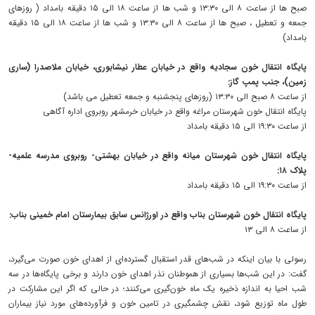
صبح ها از ساعت ۸ الی ۱۳:۳۰ و شب ها از ساعت ۱۸ الی ۱۵ دقیقه بامداد ( روزهای
جمعه و تعطیل ، صبح ها از ساعت ۸ الی ۱۳:۳۰ و شب ها از ساعت ۱۸ الی ۱۵ دقیقه
بامداد)
پایگاه انتقال خون سجادیه واقع در خیابان عطار نیشابوری، خیابان ملاصدرا (ساری
زمین)، جنب پمپ گاز:
از ساعت ۸ صبح الی ۱۳:۳۰ (روزهای پنجشنبه و جمعه تعطیل می باشد)
پایگاه انتقال خون شهرستان مراغه واقع در خیابان خرمشهر روبروی اداره آگاهی
از ساعت ۱۹:۳۰ الی ۱۵ دقیقه بامداد
پایگاه انتقال خون شهرستان میانه واقع در خیابان بهشتی- روبروی مدرسه علمیه-
پلاک ۱۸:
از ساعت ۱۹:۳۰ الی ۱۵ دقیقه بامداد
پایگاه انتقال خون شهرستان بناب واقع در اورژانس سابق بیمارستان امام خمینی بناب:
از ساعت ۸ الی ۱۳
رسولی با بیان اینکه در شب‌های قدر استقبال گسترده‌ای از اهدای خون صورت می‌گیرد،
گفت: در این شب‌ها بسیاری از هموطنان نذر اهدای خون دارند و برخی پایگاه‌ها در سه
شب احیا به اندازه ذخیره یک ماه خون‌گیری می‌کنند؛ در حالی که اگر این مشارکت در
طول ماه توزیع شود، نقش چشمگیری در تامین خون و فرآورده‌های مورد نیاز بیماران