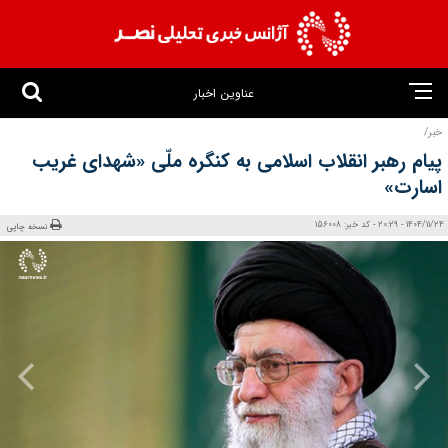
عناوین اخبار
خبر/
پیام رهبر انقلاب اسلامی به کنگره ملّی «شهدای غریب
اسارت»
1404/11/24 - 20:29 - کد خبر: 156008
نسخه چاپی