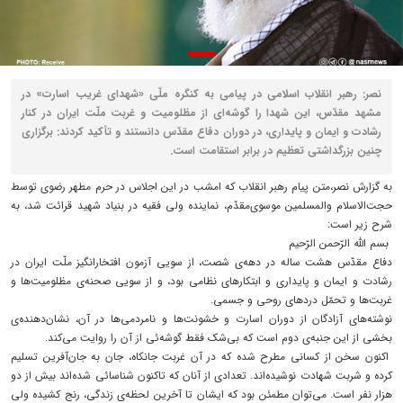
نصر: رهبر انقلاب اسلامی در پیامی به کنگره ملّی «شهدای غریب اسارت» در
مشهد مقدّس، این شهدا را گوشه‌ای از مظلومیت و غربت ملّت ایران در کنار
رشادت و ایمان و پایداری، در دوران دفاع مقدّس دانستند و تأکید کردند: برگزاری
چنین بزرگداشتی تعظیم در برابر استقامت است.
به گزارش نصر،متن پیام رهبر انقلاب که امشب در این اجلاس در حرم مطهر رضوی توسط
حجت‌الاسلام والمسلمین موسوی‌مقدّم، نماینده ولی فقیه در بنیاد شهید قرائت شد، به
شرح زیر است:
بسم الله الرّحمن الرّحیم
دفاع مقدّس هشت ساله در دهه‌ی شصت، از سویی آزمون افتخارانگیز ملّت ایران در
رشادت و ایمان و پایداری و ابتکار‌های نظامی بود، و از سویی صحنه‌ی مظلومیت‌ها و
غربت‌ها و تحمّل درد‌های روحی و جسمی.
نوشته‌های آزادگان از دوران اسارت و خشونت‌ها و نامردمی‌ها در آن، نشان‌دهنده‌ی
بخشی از این جنبه‌ی دوم است که بی‌شک فقط گوشه‌ئی از آن را روایت می‌کند.
اکنون سخن از کسانی مطرح شده که در آن غربت جانکاه، جان به جان‌آفرین تسلیم
کرده و شربت شهادت نوشیده‌اند. تعدادی از آنان که تاکنون شناسائی شده‌اند بیش از دو
هزار نفر است. می‌توان مطمئن بود که ایشان تا آخرین لحظه‌ی زندگی، رنج کشیده ولی