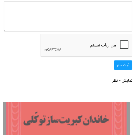
ثبت نظر
نمایش
نظر
0