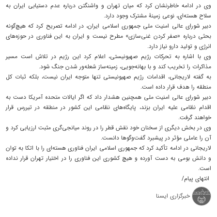
وی در ادامه خاطرنشان کرد که میان تهران و واشنگتن درباره عدم دستیابی ایران به
سلاح هسته‌ای، نوعی زمینۀ مشترک وجود دارد.
دبیر شورای عالی امنیت ملی جمهوری اسلامی ایران، در ادامه تصریح کرد که هیچ‌گونه
بحثی درباره «صفر کردن غنی‌سازی» مطرح نیست و ایران به این فناوری در حوزه‌های
انرژی و تولید دارو نیاز دارد.
وی با اشاره به تحرکات رژیم صهیونیستی، اعلام کرد این رژیم در تلاش است مسیر
مذاکرات را تخریب کند و با بهانه‌جویی، زمینه‌ساز شعله‌ور شدن جنگ شود.
به گفته لاریجانی، اقدامات رژیم صهیونیستی تنها متوجه ایران نیست، بلکه ثبات کل
منطقه را هدف قرار داده است.
دبیر شورای عالی امنیت ملی همچنین هشدار داد که اگر ایالات متحده آمریکا دست به
اقدام نظامی علیه ایران بزند، پایگاه‌های نظامی این کشور در منطقه در تیررس قرار
خواهند گرفت.
وی در بخش دیگری از سخنان خود نقش قطر را در روند میانجی‌گری مثبت ارزیابی کرد و
آن را عاملی مؤثر در پیشبرد گفت‌وگوها دانست.
لاریجانی در ادامه تأکید کرد که جمهوری اسلامی ایران فناوری هسته‌ای را با اتکا به توان
و دانش بومی به دست آورده و هیچ کشوری این فناوری را در اختیار تهران قرار نداده
است.
انتهای پیام/
خبرگزاری ایسنا