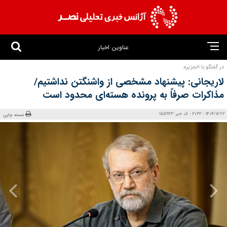
عناوین اخبار
در گفتگو با الجزیره:
لاریجانی: پیشنهاد مشخصی از واشنگتن نداشتیم/
مذاکرات صرفاً به پرونده هسته‌ای محدود است
1404/11/22 - 21:32 - کد خبر: 155943
نسخه چاپی