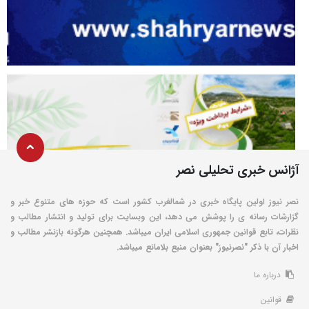
آژانس خبری تحلیلی نصر
نصر نیوز اولین پایگاه خبری در شمالغرب کشور است که حوزه های متنوع خبر و
گزارشات رسانه ی را پوشش می دهد، این وبسایت برای تولید و انتشار مطالب و
نظرات، تابع قوانین جمهوری اسلامی ایران میباشد. همچنین هرگونه بازنشر مطالب و
اخبار آن با ذکر "نصرنیوز" بعنوان منبع بلامانع میباشد.
درباره ما
قوانین