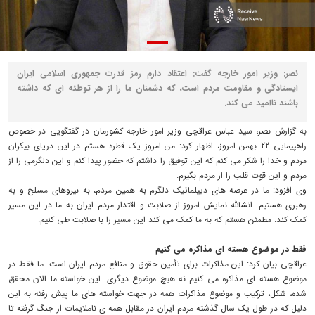
نصر: وزیر امور خارجه گفت: اعتقاد دارم رمز قدرت جمهوری اسلامی ایران
ایستادگی و مقاومت مردم است، که دشمنان ما را از هر توطئه ای که داشته
باشند ناامید می کند.
به گزارش نصر، سید عباس عراقچی وزیر امور خارجه کشورمان در گفتگویی در خصوص
راهپیمایی 22 بهمن امروز، اظهار کرد: من امروز یک قطره هستم در این دریای بیکران
مردم و خدا را شکر می کنم که این توفیق را داشتم که حضور پیدا کنم و این دلگرمی را از
مردم و این قوت قلب را از مردم بگیرم.
وی افزود: ما در عرصه های دیپلماتیک دلگرم به همین مردم، به نیروهای مسلح و به
رهبری هستیم. انشالله نمایش امروز از صلابت و اقتدار مردم ایران به ما در این مسیر
کمک کند. مطمئن هستم که به ما کمک می کند این مسیر را با صلابت طی کنیم.
فقط در موضوع هسته ای مذاکره می کنیم
عراقچی بیان کرد: این مذاکرات برای تأمین حقوق و منافع مردم ایران است. ما فقط در
موضوع هسته ای مذاکره می کنیم نه هیچ موضوع دیگری. این خواسته ما الان محقق
شده، شکل، ترکیب و موضوع مذاکرات همه در جهت خواسته های ما پیش رفته به این
دلیل که در طول یک سال گذشته مردم ایران در مقابل همه ی ناملایمات از جنگ گرفته تا