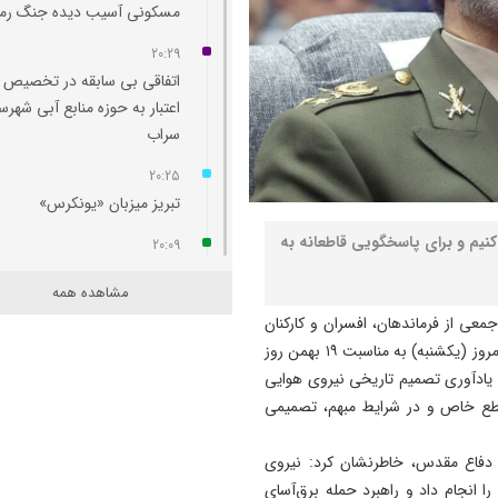
مسکونی آسیب‌ دیده جنگ رم
20:29
اتفاقی بی سابقه در تخصیص
اعتبار به حوزه منابع آبی شهرس
سراب
20:25
تبریز میزبان «یونکرس»
نیم و برای پاسخگویی قاطعانه به
20:09
آتش سوزی در رضوانشهر مهار
مشاهده همه
19:41
معی از فرماندهان، افسران و کارکنان
آتش‌ سوزی دستگاه خنک‌ کننده
نیروی هوایی آجا با رئیس ستاد کل نیروهای مسلح که صبح امروز (یکشنبه) به مناسبت ۱۹ بهمن روز
پل عالی‌ نسب تبریز
و یادآوری تصمیم تاریخی نیروی هوایی
قطع خاص و در شرایط مبهم، تصمیمی
19:27
دروغ بستن به رهبری قطعاً ج
 دفاع مقدس، خاطرنشان کرد: نیروی
بسیار بزرگی است
رگترین عملیات‌ها را انجام داد و راهبرد حمله برق‌آسای