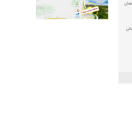
ضان
تان
 شد
 زیر
رم