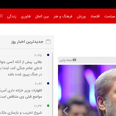
سیاست
اقتصاد
ورزش
فرهنگ و هنر
بین الملل
فناوری
زندگی
آگ
جدیدترین اخبار روز
20:45
نسخه چاپی
بقائی: پیش از آنکه کسی بتوان
ادعای غنائم جنگی کند، ابتدا با
در جنگ پیروز شده باشد
20:42
اظهارات وزیر خزانه‌ داری آمریکا
مواضع قبلی وی متناقض است
20:33
شروع تخریب و بازسازی ملک