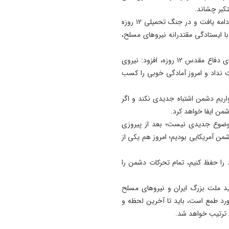
19:24
کبر چشاند.
توافقنامه مکه پذیرای مشارکت
وی افزود: روند رو به رشد و پیشرفت نیروی هوایی ارتش ادامه یافت و در جنگ تحمیلی ۱۲ روزه
کشورهای دوست است
 با ایستادگی مقتدرانه نیروهای مسلح،
15:04
خبرنگاران دیده‌ بان منافع عمو
فرمانده کل ارتش با تأکید بر بهره‌گیری از تجربه‌های گران‌بهای دفاع مقدس ۱۲ روزه، افزود: نیروی
شرکای مسیر توسعه هستند
ست نداد و امروز آمادگی خوبی را کسب
اریم دشمن اشتباه جدیدی نکند و اگر
من ایفا خواهد کرد.
موضوع جدیدی نیست؛ بعد از پیروزی
من آمریکایی بودیم؛ امروز هم یکی از
را حفظ کنیم، تمام تحرکات دشمن را
ید ملت بزرگ ایران و نیروهای مسلح
رد طمع است، باید تا آخرین لحظه و
ن ترتیب خواهد شد.