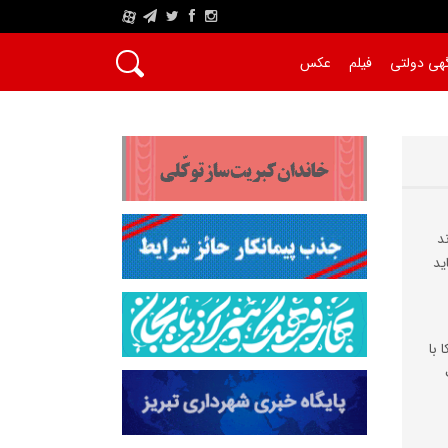
A
هی دولتی
فیلم
عکس
د
ید
 با