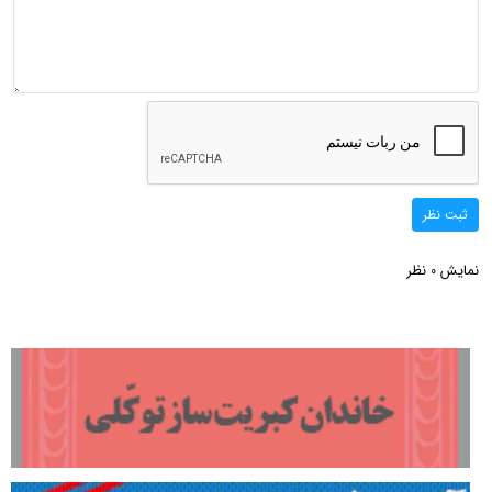
ثبت نظر
نمایش
نظر
0