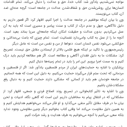
مواجه نمی‌شدیم، یادآور شد: کتاب خدا، حق و عدالت را دنبال می‌کند. تمام اقدامات
انسان‌ها برای روشن‌شدن حق و شفاف‌شدن عدالت در جامعه است؛ گرچه عده‌ای ضد
آن، کتاب می‌نویسند.
وی با بیان اینکه موظفیم در جامعه عدالت را اجرا کنیم، اظهار کرد: اگر قصور داریم به
دلیل ناآگاهی، جهل و عدم درک از کتاب و سنت پیامبر و مسیری است که باید به آن
عمل می‌کردیم. بدون عدالت و حقیقت امکان اینکه جامعه‌ای سرپا بماند بعید است.
آنچه ما را از عمل به کتاب وامی‌دارد نفسانیت است. تمام چیزی که باعث بی‌عدالتی و
حق‌کشی می‌شود نفس انسان است. دعواها از من و نفس من است نه عامل دیگر.
رئیس‌جمهوری با تاکید بر اینکه هیچ ظلمی بالاتر از ایستادن مقابل حق نیست، تصریح
کرد: مشکلات ما به دلیل فقدان آگاهی و مطالعه است. اگر هم مطالعه کردیم باید درک
کنیم و به سمت اجرا برویم. این امر را باید در تمام زمینه‌ها دنبال کنیم.
پزشکیان با اشاره به حمایت‌های ایران از مردم فلسطین، یادآور شد: اگر از فلسطین و
مردمانی که تحت ستم قرار می‌گیرند حمایت می‌کنیم، به دلیل این است که همه انسانیم.
در جامعه خودمان هم باید از کسانی که مشکلی دارند حمایت کنیم و به دنبال رفع
مشکلات‌شان باشیم.
وی با اشاره به تاثیر کتابخوانی در تسریع روند اصلاح فردی و جمعی، اظهار کرد: از
مشکلاتی که در انتقال پیام به مخاطبان داریم این است که گاهی نگاه، ادبیات و لحن
بیان ما در طرف مقابل تأثیر منفی می‌گذارد و او فکر می‌کند می‌خواهیم هدایتش کنیم و
به همین دلیل مقاومت می‌کند اما وقتی کتاب بخوانیم دیگر چنین مقاومتی وجود ندارد
بلکه سعی می‌کنیم با آنچه می‌خوانیم به طرف هدایت و رشد حرکت کنیم.
رئیس‌جمهوری ادامه داد: خیلی وقت‌ها به حرف‌ها گوش نمی‌دهیم اما وقتی کتاب