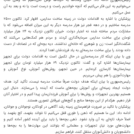
می‌خوانیم به این فکر می‌کنیم که آنچه خواندیم راست و درست است یا نه و بعد به آن
عمل می‌کنیم.
پزشکیان با اشاره به اقدامات دولت در زمینه ساخت مدارس، اظهار کرد: تاکنون ۲۵۰۰
مدرسه ساختیم و در دهه فجر نیز هزار مدرسه دیگر به این میزان اضافه می‌شود که با
مشارکت مردم ساخته شده نه اعتبار دولت. خیران تاکنون نزدیک به ۲۴ هزار میلیارد
تومان برای ساخت مدارس سرمایه‌گذاری کردند و مردم هم کمک‌هایی می‌کنند که
شگفت‌انگیز است؛ زن و شوهری که خانه‌ای نداشتند، دیه‌ بچه‌ای که در تصادف از دست
داده بودند را برای ساخت مدرسه‌ای به یاد فرزندشان اهدا کردند.
وی با بیان اینکه کار مدرسه‌سازی در حال تکمیل است به اقدامات دولت برای تجهیز
بیمارستان‌ها اشاره کرد و گفت: تاکنون نزدیک ۲۹ هزار میلیارد تومان برای تجهیز
بیمارستان‌ها کارسازی کرده‌ایم. در حین تجهیز، روش‌های آموزش، نوع آموزش و
مهارت‌آموزی را هم پیش می‌بریم.
رئیس‌جمهوری با بیان اینکه هدف دولت صرفاً ساخت مدرسه نیست، تأکید کرد: هدف
دولت ایجاد زمینه‌ای برای آموزش بچه‌های ماست که آینده را می‌سازند. دنبال این
هستیم بهترین تجهیزات و روش‌ها را برای آموزش فرزندان‌مان پیدا کنیم و در اختیار آنان
قرار دهیم. هرکدام از این بچه‌ها منابع و گنج‌های غیرقابل تصوری هستند.
پزشکیان با تاکید بر ضرورت فراهم‌سازی زمینه‌ رشد آگاهی در کودکان، نوجوانان و جوانان،
ادامه داد: این ما هستیم که ذهن را طوری قفل می‌کنیم تا نتواند بفهمد، کج بفهمد یا
اصلاً حرف تازه‌ای به آن وارد نشود. ذهن بچه‌ها را باید برای آینده کشور آماده کنیم و
مهارت‌های مورد نیاز، تجهیزات و معلمانی که بتوانند این مهارت‌ها را به بچه‌ها و
دانشجویان و دانش‌آموزان منتقل کنند، فراهم سازیم.