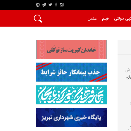
A
هی دولتی
فیلم
عکس
وزش
رای
ر