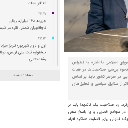
انتظار نجات
23:20
جریمه ۱۴۸ میلیارد ریالی
قاچاقچیان شمش نقره در شبس
23:13
اول و دوم شهریور؛ تبریز میزبا
جشنواره ثبت ملی اریس، نوقا 
رشته‌ختایی
رای اسلامی با اشاره به اعتراض
 نحوه بررسی صلاحیت‌ها در هیات
23:11
مشاهده همه
ایی در سراسر کشور باید بر اساس
۲ هزار واحد مسکونی برای ساک
اثر از سلایق سیاسی و تحلیل‌های
پهنه پرخطر ۴۸ هکتاری تبریز
احداث می‌شود
23:06
رکرد: رد صلاحیت یک کاندیدا باید بر
آمادگی کامل برای برگزاری کنکو
در مجامع قضایی و یا پاسخ منفی
۱۴۰۵/پیامک مشمولان سهمیه
گاه قانونی برای قضاوت عملکرد افراد
جنگ جعلی است