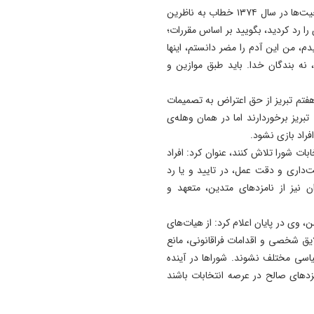
وی خاطرنشان کرد: رهبر معظم انقلاب در مورد بررسی صلاحیت‌ها در سال ۱۳۷۴ خطاب به ناظرین
22:55
طباطبایی: با حکم پزشکیان، ر
ا رد کردید، بگویید بر اساس مقررات؛
دبیر شورای عالی امنیت شد
م، من این آدم را مضر دانستم، اینها
 نه بندگان خدا. باید طبق موازین و
22:48
رسانه‌ها پل راهبردی میان بانک
فتم تبریز از حق اعتراض به تصمیمات
مردم هستند
ریز برخوردارند اما در همان وهله‌ی
22:42
فراد بازی نشود.
تبریز برای همیشه شهر جهانی
بات شورا تلاش کنند، عنوان کرد: افراد
فرش دستباف خواهد ماند
داری و دقت عمل، در تایید و یا رد
 نیز از نامزدهای متدین، متعهد و
ایسنا به نقل از دفتر این نماینده در روز شنبه 18 بهمن، وی در پایان اعلام کرد: از هیات‌های
لایق شخصی و اقدامات فراقانونی، مانع
سی مختلف نشوند. شوراها در آینده
زدهای صالح در عرصه انتخابات باشند