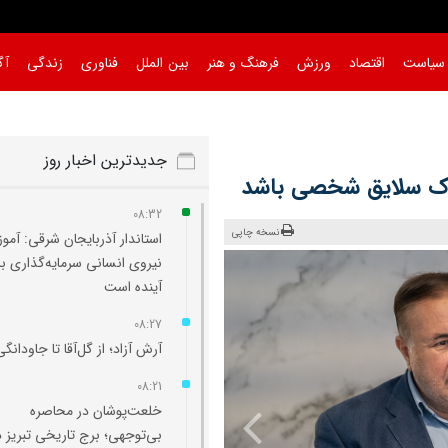
سیاست
اقتصاد
ورزش
فرهنگ و هنر
بین الملل
فناوری
زندگی
آگ
جدیدترین اخبار روز
لاک سلایق شخصی باشد
08:32
نسخه چاپی
استاندار آذربایجان شرقی: آم
نیروی انسانی سرمایه‌گذاری ب
آینده است
08:27
آرش آزاد؛ از گل‌آقا تا جاودانگی
08:21
خلعت‌پوشان در محاصره
بی‌توجهی؛ برج تاریخی تبریز د