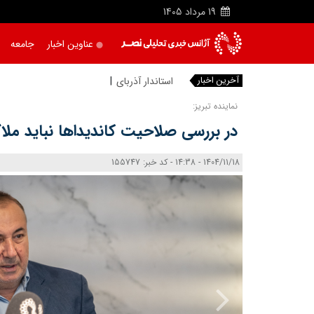
19
مرداد
1405
عناوین اخبار
جامعه
آخرین اخبار
استاندار آذربایجان شرقی:
نماینده تبریز:
در بررسی صلاحیت کاندیداها نباید م
1404/11/18 - 14:38 - کد خبر: 155747