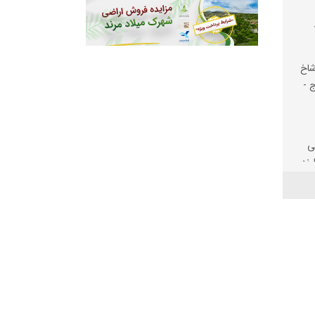
شاخ
ج -
ی
رند
یت
لف