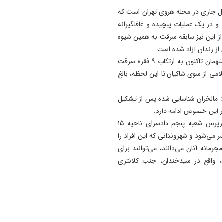
مشروطیت و روز تبریز؛ از پوست
ال جاری در محله هروی تهران است که
رسمی بیست‌وسومین نمایشگا
و در یک عملیات پیچیده و غافلگیرانه
تخصصی فولاد تبریز (تبریز متا
ز این نیز سابقه سرقت به همین شیوه
رونمایی شد
21:21
فرمانده پایگاه چهارم پلیس آگاهی تهران بزرگ تصریح کرد: متهمان تاکنون به ارتکاب ۹ فقره سرقت
پوریا اشتری با جهان پرستاره
امی از سوی شاکیان تا این لحظه، بالغ
کلماتش جاودانه شد
د: مالخران شناسایی‌ شده پس از تشکیل
21:10
روز تبريز، تراژدى يك فيلم بي
ر این خصوص ادامه دارد.
پروانه ، چرا جشن ملى فقط د
سرهنگ بیرانوند در پایان خاطرنشان کرد: حسب دستور بازپرس شعبه پنجم دادسرای ناحیه ۱۵
لوكيشن خوداكران مى شود؟
ر می‌شود و شهروندانی که این افراد را
جرمانه آنان می‌دانند، می‌توانند برای
21:03
، واقع در سیدخندان، جنب کلانتری
رئیس‌جمهور: جاری شدن
آموزه‌های قرآن در محیط کار،
زمینه‌ساز پیشرفت و عدالت ا