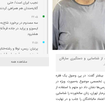
نجیب ایران است/ حتی
گلایه‌مندان هم همراهی کردند
22:05
سه مصدوم در برخورد شاخ‌به‌
ایسوزو و پراید در جاده قره‌آغا
هشترود
21:51
پرنیان: ریس، نوقا و رشته‌ختای
تبریز در مسیر ثبت ملی قرار دا
 از شناسایی و دستگیری سارقان
مشاهده همه
21:36
.
ارزیابی مدیران بر مبنای مدیر
آب، برق، گاز و بنزین انجام
یح بیشتر گفت: در پی وصول یک فقره
می‌شود/برای سناریوهای مخت
گی تخصصی موضوع به‌صورت ویژه در
آب و انرژی برنامه ‌ریزی شود
سی‌ها نشان داد دو متهم با استفاده از
ه‌بار تهران، زنان سالخورده را شناسایی
21:25
اعتماد مالباختگان را جلب و در نهایت
به مناسبت سالروز صدور فرمان