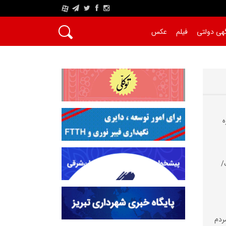
A
هی دولتی
فیلم
عکس
ه
/
مردم