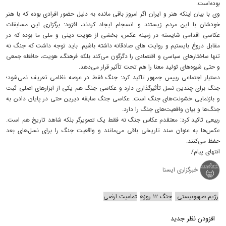
بوده‌است.
وی با بیان اینکه هنر و ایران اگر امروز باقی مانده به دلیل حضور افرادی بوده که با هنر
خودشان با این مردم زیستند و انسجام ایجاد کردند، افزود: برگزاری این مسابقات
عکاسی اقدامی شایسته در زمینه عکس، بخشی از هویت دینی و ملی ما بوده که در
مقابل دروغ بایستیم و روایت های صادقانه داشته باشیم. باید توجه داشت که جنگ نه
تنها ساختارهای سیاسی و اقتصادی را دگرگون می‌کند بلکه فرهنگ، هویت، حافظه جمعی
و حتی شیوه‌های تولید معنا را هم تحت تأثیر قرار می‌دهد.
دستیار اجتماعی رییس جمهور تاکید کرد: جنگ فقط در عرصه نظامی تعریف نمی‌شود؛
جنگ برای چندین نسل تأثیرگذاری دارد و عکاسی جنگ هم یکی از ابزارهای اصلی ثبت
و بازنمایی خشونت‌های جنگ است. عکاسی جنگ سابقه دیرین حتی در پایان دادن به
جنگ‌ها و ‌بیان واقعیت‌های جنگ را دارد.
ربیعی تاکید کرد: معتقدم عکاس جنگ نه فقط یک تصویرگر بلکه شاهد تاریخ هم است.
عکس‌ها به عنوان سند تاریخی باقی می‌مانند و واقعیت جنگ را برای نسل‌های بعد
حفظ می‌کنند.
انتهای پیام/
خبرگزاری ایسنا
رژیم صهیونیستی
جنگ ۱۲ روزه
تمامیت ارضی
افزودن نظر جدید