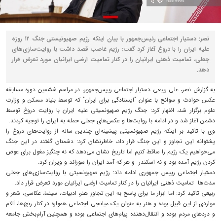
نصر: دستیار اجتماعی رئیس‌جمهور با بیان اینکه رژیم صهیونیستی جنگ ۱۲ روزه
علیه ایران را با دروغ آغاز کرد گفت: رژیم غاصب قصد داشت با روایت‌سازی‌های
جعلی، تمامیت ذهنی ایرانیان را در کنار تمامیت ارضی ایرانیان مورد تعرض قرار
دهد.
به گزارش نصر، علی ربیعی دستیار اجتماعی رییس‌جمهور، در مراسم ششمین دوره مسابقه
عکس حوادث و سوانح با عنوان "ایستادگی برای ایران" که توسط بنیاد مسکن و وزارت
علوم برگزار شد، اظهار کرد: جنگ رژیم صهیونسیتی علیه ایران با روایت دروغ توسط
دشمن آغاز شد و در ادامه با روایت‌ها و عکس‌های جعلی حمله به ایران را توجیه کردند.
وی با تاکید بر اینکه رژیم صهیونسیتی پیشینه‌ای چندین ساله از روایت‌های دروغ را
پشتوانه این تجاوز و این جنگ قرار داد، خاطرنشان کرد: دشمنان گفتند در این جنگ
می‌خواهیم یک رژیم را ساقط کنیم اما تاریخ نشان می‌دهد که نه چنگیز مغول برای عوض
کردن رژیم آمده بود و نه اسکندر و هر که آمد ایران را سوزاند و ویران کرد.
دستیار اجتماعی رییس ‌جمهوری ادامه داد: رژیم صهیونسیتی با روایت‌سازی‌های جعلی
مدت‌ها تمامیت ذهنی ایرانیان را در کنار تمامیت ارضی ایرانیان مورد تعرض قرار داد.
ربیعی تاکید کرد: اما ابزار ما برای پاسخ به این تجاوز هنر، ادبیات، سینما، عکاسی، شعر و
مواردی از این قبیل بوده و هنر به عنوان یک میانجی اجتماعی همواره در کنار رنج‌ها، آلام
و دردهای مردم بوده و انتقال‌دهنده پیام‌های اجتماعی بوده و همچنین آرام‌بخش جامعه