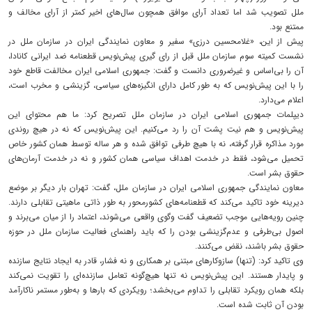
ملل تصویب شد اما تعداد آرای موافق همچون سال‌های اخیر کمتر از آرای مخالف و
ممتنع بود.
پیش از این، «غلامحسین درزی» سفیر و معاون نمایندگی ایران در سازمان ملل در
نشست کمیته سوم سازمان ملل قبل از رای گیری پیش‌نویس قطعنامه ضد ایرانی کانادا،
آن را بی‌اساس و غیرضروری دانست و گفت: جمهوری اسلامی ایران مخالفت قاطع خود
را با این پیش‌نویس که به طور کامل دارای انگیزه‌های سیاسی، گزینشی و مخرب است،
اعلام می‌دارد.
دیپلمات جمهوری اسلامی ایران در سازمان ملل تصریح کرد: ما هم محتوای این
پیش‌نویس و هم نیت پشت آن را رد می‌کنیم. این پیش‌نویس که نه در هیچ روندی
مورد مذاکره قرار گرفته، نه با هیچ طرفی توافق شده و هر ساله توسط همان کشور خاص
تحمیل می‌شود، فقط در خدمت اهداف سیاسی همان کشور و نه در خدمت آرمان‌های
حقوق بشر است.
معاون نمایندگی جمهوری اسلامی ایران در سازمان ملل، گفت: تهران بار دیگر بر موضع
دیرینه خود تاکید می‌کند که قطعنامه‌های کشورمحور به طور ذاتی ماهیتی تقابلی‌ دارند.
چنین رویه‌هایی موجب تضعیف گفت‌ وگوی واقعی می‌شوند، اعتماد را از میان می‌برند و
اصول بی‌طرفی و عدم‌گزینشی بودن را که باید راهنمای فعالیت سازمان ملل در حوزه
حقوق بشر باشند، نقض می‌کنند.
وی تاکید کرد: (تنها) سازوکارهای مبتنی بر همکاری و نه فشار، قادر به ایجاد نتایج سازنده
و پایدار هستند. این پیش‌نویس نه‌ تنها هیچ‌گونه تعامل سازنده‌ای را تقویت نمی‌کند
بلکه همان رویکرد تقابلی را تداوم می‌بخشد؛ رویکردی که بارها و به‌طور مستمر ناکارآمد
بودن آن ثابت شده است.