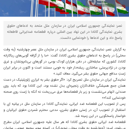
نصر: نمایندگی جمهوری اسلامی ایران در سازمان ملل متحد به ادعاهای حقوق
بشری نمایندگی کانادا در این نهاد بین المللی درباره قطعنامه ضدایرانی قاطعانه
پاسخ داد و این ادعاها را خودنمایی دانست.
به گزارش نصر، نمایندگی جمهوری اسلامی ایران در سازمان ملل عصر چهارشنبه (به وقت
محلی) در پاسخ به ادعاهای حقوق بشری کانادا، گفت: «ما را از گزافه ‌گویی‌های ریاکارانه
کانادا، کشوری که سابقه‌اش در دفن هزاران کودک بومی در گورهای بی‌نام‌ونشان و غرق
بودن در نژادپرستی ساختاری ریشه‌دار خود به‌ خوبی مستند است و اکنون در برابر ایران
ژستِ مدافع جهانی حقوق بشر می‌گیرد، معاف کنید.»
نمایندگی ایران در سازمان ملل تصریح کرد: «اگر حقوق بشر به ابزاری ژئوپلیتیک در دست
همان جمع همیشگیِ خلاف‌کارانِ زنجیره‌ای بدل نشده بود، این کانادا بود که باید روی
صندلی اتهام می‌نشست و زیر بار قطعنامه‌ها عرق می‌ریخت نه آنکه با ژست روی صحنه
خودنمایی کند!»»
پس از تصویب این قطعنامه ضد ایرانی، نمایندگی کانادا در سازمان ملل در بیانیه ای با
استقبال از تصویب آن، در ژستی حقوق بشری، مدعی محترم شمردن حقوق ایرانیان و
خواستار پاسخگویی در این زمینه شد.
قطعنامه ضد ایرانی حقوق بشری کانادا که هر سال علیه جمهوری اسلامی ایران مطرح
می‌شود، امروز (چهارشنبه به وقت محلی نیویورک) در کمیته سوم مجمع عمومی سازمان