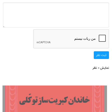
ثبت نظر
نمایش
نظر
0