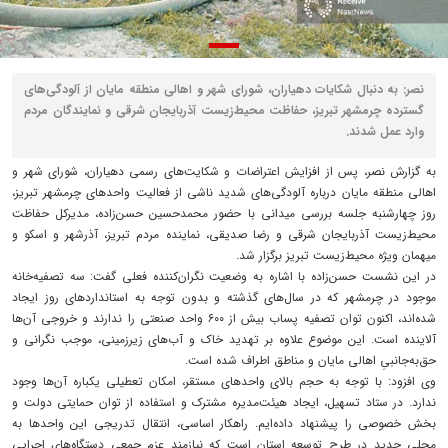
نصر: به‌ دنبال شکایات دهیاران، شورای شهر و اهالی منطقه مایان از آلودگی‌های
گسترده چرمشهر تبریز، حفاظت محیط‌زیست آذربایجان شرقی و نمایندگان مردم
وارد عمل شدند.
به گزارش نصر، پس از افزایش اعتراضات و شکایت‌های رسمی دهیاران، شورای شهر و
اهالی منطقه مایان درباره آلودگی‌های شدید ناشی از فعالیت واحدهای چرمشهر تبریز،
روز چهارشنبه جلسه بررسی میدانی با حضور محمدحسین حسن‌زاده، مدیرکل حفاظت
محیط‌زیست آذربایجان شرقی و رضا صدیقی، نماینده مردم تبریز، آذرشهر و اسکو و
میهمان ویژه محیط‌زیست تبریز برگزار شد.
در این نشست حسن‌زاده با اشاره به وضعیت نگران‌کننده فعلی گفت: سه تصفیه‌خانه
موجود در چرمشهر که در سال‌های گذشته و بدون توجه به استانداردهای روز ایجاد
شده‌اند، اکنون توان تصفیه پساب بیش از ۶۰۰ واحد صنعتی را ندارند و خروجی آن‌ها
آلاینده است. این موضوع علاوه بر تهدید خاک و آب‌های زیرزمینی، موجب نگرانی و
حق‌به‌جانبیِ اهالی مایان و مناطق اطراف شده است.
وی افزود: با توجه به حجم بالای واحدهای مستقر، امکان تعطیلی یکباره آن‌ها وجود
ندارد. در ستاد تسهیل، ایجاد هیئت‌مدیره مشترک و استفاده از توان حمایتی دولت و
بخش خصوصی را پیشنهاد داده‌ایم. راهکار اساسی، انتقال تدریجی این واحدها به
محلی جدید در طرح توسعه استان است که نیازمند عزم جمعی دستگاه‌های اجرایی