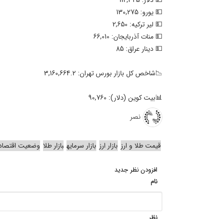
💵 یورو: 130,275
💵 لیر ترکیه: 2,650
💵 منات آذربایجان: 66,010
💵 دینار عراق: 85
📉شاخص کل بازار بورس تهران: 3,160,664.2
📊بیت کوین (دلار): 90,760
نصر
قیمت طلا و ارز
بازار ارز
بازار سرمایه
بازار طلا
وضعیت اقتصاد
افزودن نظر جدید
نام
نظر