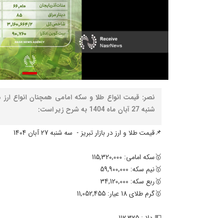
نصر: قیمت انواع طلا و سکه امامی همچنان انواع ارز مو
شنبه 27 آبان ماه 1404 به شرح زیر است:
📌قیمت طلا و ارز در بازار تبریز - سه شنبه 27 آبان 1404
🥇سکه امامی: 115,320,000
🥇نیم سکه: 59,900,000
🥇ربع سکه: 34,120,000
🥇گرم طلای 18 عیار: 11,052,455
💵 دلار: 112,325