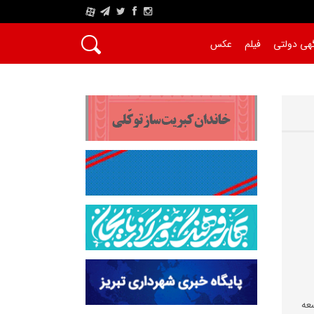
A
هی دولتی
فیلم
عکس
عه