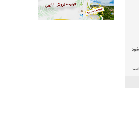
 شود
یشت
شی
 بود
رای
د