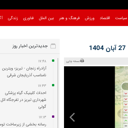
سیاست
اقتصاد
ورزش
فرهنگ و هنر
بین الملل
فناوری
زندگی
آگ
جدیدترین اخبار روز
1
17:48
نسخه چاپی
آزادراه زنجان - تبریز؛ ویترین
نامناسب آذربایجان شرقی
17:43
احداث کلینیک گیاه‌ پزشکی
شهرداری تبریز در تفرجگاه ائل‌
گولی
17:13
رسانه بخشی از زیرساخت توس