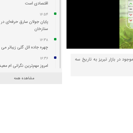
اقتصادی است
16:54
پایان جولان سارق حرفه‌ای در
ستارخان
16:38
چهره جاده ائل‌ گلی زیباتر می‌
16:36
جود در بازار تبریز به تاریخ سه
امروز مهم‌ترین نگرانی‌ ام مع
مردم است
مشاهده همه
16:19
مسمومیت شناگران تبریزی نا
از واکنش مواد ضدعفونی‌ کننده
15:56
معافیت برخی دانشگاه‌ها از اج
طرح جدید تغذیه دانشجویان/
اجرای طرح مرحله‌ای خواهد بو