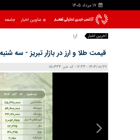
17
مرداد
1405
عناوین اخبار
جامعه
آخرین اخبار
آزادراه زنجا
قیمت طلا و ارز در بازار تبریز - سه شنبه 27 آبان 404
1404/08/27 - 12:34 - کد خبر: 150434