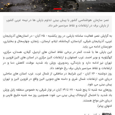
نصر: سازمان هواشناسی کشور با پیش بینی تداوم بارش ها در نیمه غربی کشور،
از بارش برف در ارتفاعات و نقاط سردسیر خبر داد.
به گزارش نصر، فعالیت سامانه بارشی در روز یکشنبه - ۲۵ آبان - در استان‌های آذربایجان
غربی، آذربایجان شرقی، کردستان، کرمانشاه، ایلام، لرستان ، زنجان، چهارمحال و بختیاری،
خوزستان ادامه می یابد.
این بارش ها با شدت کمتر در برخی نقاط استان های اردبیل، گیلان، همدان، مرکزی،
کهگیلویه و بویر احمد، غرب اصفهان و ارتفاعات البرز مرکزی در استان های البرز قزوین و
تهران نیز ادامه دارد و بارندگی، رعدوبرق، وزش باد شدید موقت، کاهش دما و در
ارتفاعات و نقاط سردسیر بارش برف رخ خواهد داد.
روز دوشنبه - ۲۶ آبان - این شرایط در مناطقی از شمال غرب، غرب استان های ساحلی
دریای خزر، ارتفاعات شمال شرق و دامنه های جنوبی البرز واقع در قزوین البرز و تهران
پیش بینی می شود.
روزهای سه شنبه تا پنج شنبه - ۲۷ تا ۲۹ آبان در نوار شرقی به خصوص منطقه زابل وزش
باد شدید با احتمال گردوخاک پیش بینی می شود؛ همچنین روز سه شنبه خلیج فارس و
دریای خزر مواج هستند.
انتهای پیام/