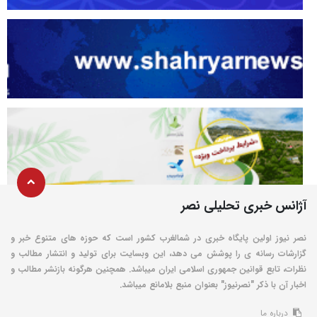
آژانس خبری تحلیلی نصر
نصر نیوز اولین پایگاه خبری در شمالغرب کشور است که حوزه های متنوع خبر و
گزارشات رسانه ی را پوشش می دهد، این وبسایت برای تولید و انتشار مطالب و
نظرات، تابع قوانین جمهوری اسلامی ایران میباشد. همچنین هرگونه بازنشر مطالب و
اخبار آن با ذکر "نصرنیوز" بعنوان منبع بلامانع میباشد.
درباره ما