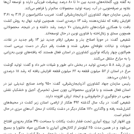
به گفته وی، گلخانه‌های جدید بین 10 تا 80 درصد پیشرفت فیزیکی دارند و توسعه آن‌ها
علاوه بر صرفه‌جویی در آب، زمینه تولید محصولات سالم‌تر را فراهم می‌کند.
رئیس سازمان جهاد کشاورزی آذربایجان‌شرقی گفت: ضریب مکانیزاسیون از 3.19 به 3.61
افزایش یافته که نشان‌دهنده رشد 13 درصدی است. همچنین تولید نهال به روش کشت
بافت با همکاری شرکت‌های دانش‌بنیان 70 درصد رشد داشته و در نتیجه، محصولاتی
همچون سماق و زغال‌اخته با فناوری نوین در حال توسعه‌اند.
شفیعی گفت: در حوزهٔ اصلاح بذر و معرفی ارقام جدید نیز 13 رقم جدید در غلات،
حبوبات و نباتات علوفه‌ای معرفی شده و هشت رقم دیگر در دست بررسی است.
هم‌اکنون چهار پایگاه نوآوری کشاورزی در استان فعال هستند که یافته‌های نوین به‌زراعی
را به مزارع منتقل می‌کنند.
وی از رشد 5.8 درصدی تولید در بخش دام، طیور و شیلات خبر داد و گفت: تولید گوشت
مرغ در استان از 52 میلیون قطعه به 62 میلیون قطعه افزایش یافته که رشد 18 درصدی
را نشان می‌دهد.
رئیس سازمان جهاد کشاورزی آذربایجان‌شرقی، گفت: 950 واحد صنایع تبدیلی نیز در
استان فعال‌ هستند و با فرآوری محصولاتی چون عسل، تخم‌مرغ، آجیل و خشکبار، نقش
مهمی در جلوگیری از خام‌فروشی و ایجاد ارزش افزوده دارند.
شفیعی گفت: در یک سال گذشته 492 هکتار از اراضی استان زیر کشت در محیط‌های
کنترل‌شده رفته و واگذاری 1120 هکتار دیگر در دشت یکانات از محل آب‌های مرزی در حال
انجام است.
وی اظهار کرد: پروژه آبیاری تحت فشار دشت یکانات با مساحت 391 هکتار به‌زودی افتتاح
می‌شود و در همین مدت 25 کیلومتر از کانال‌های آبیاری با همکاری سپاه عاشورا و بسیج
سازندگی بهسازی شده است. همچنین اجرای بتن پارچه‌ای در 20 کیلومتر دیگر در دست