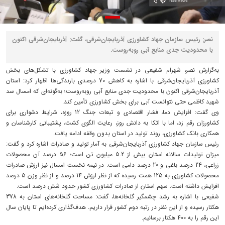
نصر: رئیس سازمان جهاد کشاورزی آذربایجان‌شرقی، گفت: آذربایجان‌شرقی اکنون
با محدودیت جدی منابع آبی روبه‌روست.
به‌گزارش نصر، شهرام شفیعی در نشست وزیر جهاد کشاورزی با تشکل‌های بخش
کشاورزی آذربایجان‌شرقی با اشاره به کاهش 70 درصدی بارندگی‌ها اظهار کرد: استان
آذربایجان‌شرقی اکنون با محدودیت جدی منابع آبی روبه‌روست؛ به‌گونه‌ای که امسال سد
شهید کاظمی حتی نتوانست آبی برای بخش کشاورزی تأمین کند.
وی گفت: افزایش دما، فشار اقتصادی و تبعات جنگ 12 روزه، شرایط دشواری برای
کشاورزان رقم زد، اما با اتکا به دانش روز، رعایت الگوی کشت، پشتیبانی کارشناسان و
همکاری بانک کشاورزی، روند تولید در استان بدون وقفه ادامه یافت.
رئیس سازمان جهاد کشاورزی آذربایجان‌شرقی به آمار تولید و صادرات اشاره کرد و گفت:
میزان تولیدات سالانه استان بیش از 5.2 میلیون تن است؛ 56 درصد آن محصولات
زراعی، 24 درصد باغی و 20 درصد دامی است. در نیمه نخست امسال نیز ارزش صادرات
محصولات کشاورزی به 125 همت رسیده که از نظر ارزش 14 درصد و از نظر وزن 5 درصد
افزایش داشته است. سهم استان از صادرات کشاورزی کشور حدود شش درصد است.
شفیعی با اشاره به رشد چشمگیر گلخانه‌ها، گفت: مساحت گلخانه‌های استان به 378
هکتار رسیده و از این نظر در رتبه دوم کشور قرار داریم. هدف‌گذاری کرده‌ایم تا پایان سال
این رقم را به 400 هکتار برسانیم.