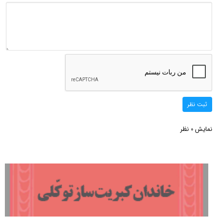
ثبت نظر
نمایش
نظر
0