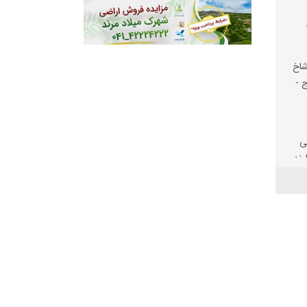
شاخ
ج -
ی
رند
یت
لف