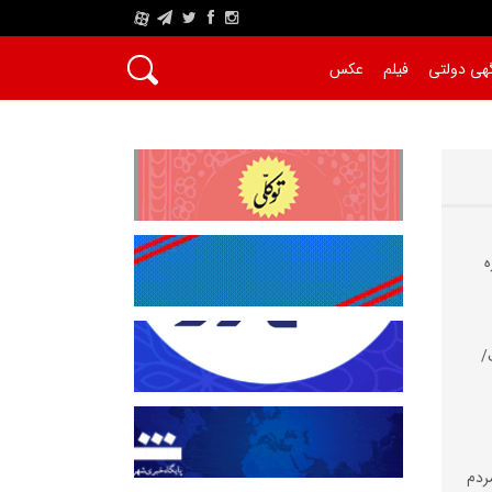
A
هی دولتی
فیلم
عکس
ه
/
مردم