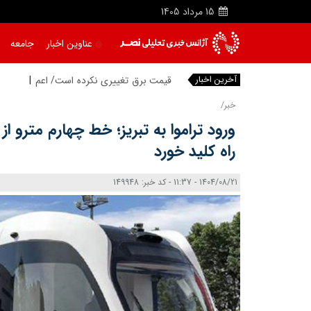
15
مرداد
1405
عناوین اخبار
جامعه
آخرین اخبار
|
خبر/
ورود تراموا به تبریز؛ خط چهارم مترو از 
راه کلید خورد
1404/08/21 - 11:37 - کد خبر: 149948