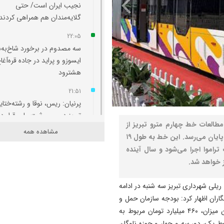
نجیب ایران است/ حتی
گلایه‌مندان هم همراهی کردند
22:05
سه مصدوم در برخورد شاخ‌به‌
ایسوزو و پراید در جاده قره‌آغا
هشترود
21:51
پرنیان: ریس، نوقا و رشته‌ختای
تبریز در مسیر ثبت ملی قرار دا
طالعات خط چهارم مترو تبریز از
مشاهده همه
21:36
سال گذشته آغاز شده و تا پایان آذرماه مطالعات پایه به پایان می‌رسد. این خط به طول ۱۹
ارزیابی مدیران بر مبنای مدیر
 قالب تراموا اجرا می‌شود و سال آینده
آب، برق، گاز و بنزین انجام
ز خواهد شد.
می‌شود/برای سناریوهای مخت
آب و انرژی برنامه ‌ریزی شود
ریلی شهرداری تبریز سه شنبه در ادامه
ان اظهار کرد: بودجه سازمان حمل و
21:25
نقل ریلی در سال جاری ۶۵۰۰ میلیارد تومان است که از این میزان، ۴۶۰ میلیارد تومان مربوط به
به مناسبت سالروز صدور فرمان
 عمرانی خطوط یک، دو، سه و چهار و حوزه ناوگان