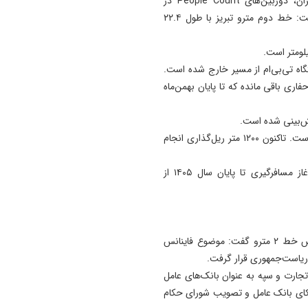
به گفته وی، در آینده نزدیک برای آمارگیری دقیق مسافران، دوربین‌های People Count در
ایستگاه‌ها نصب خواهد شد.خط دوم مترو تبریزباقری‌فر گفت: خط دوم مترو تبریز با طول ۲۲.۴
گاه تی‌بی‌ام از مسیر خارج شده است.
نزدیکی استانداری پیش رفته و ۷۳۰ متر از حفاری باقی مانده که تا پایان بهمن‌ماه
یش‌بینی شده است.
در هفت ایستگاه عملیات اجرایی و نازک‌کاری در حال انجام است. تاکنون ۱۲۰۰ متر ریل‌گذاری انجام
برنامه‌ریزی برای بهره‌برداری از پنج ایستگاه خط دوم و آغاز مسافرگیری تا پایان سال ۱۴۰۵ از
مدیرعامل سازمان حمل و نقل ریلی تبریز در رابطه با فاینانس خط ۲ مترو گفت: موضوع فاینانس
انک‌های شهر، تجارت و سپه به عنوان بانک‌های عامل
دیکای بانک عامل و تصویب شورای حکام