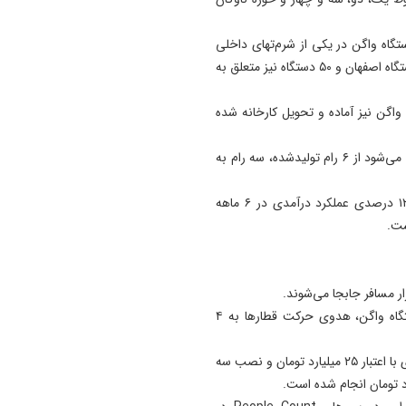
مشروطیت و روز تبریز؛ از پوست
رسمی بیست‌وسومین نمایشگا
 وضعیت ناوگان ریلی تبریزبه گفته باقری‌فر، ۳۱۵ دستگاه واگن در یکی از شرم‌تهای داخلی
تخصصی فولاد تبریز (تبریز متا
در دست تولید است که ۱۸۰ دستگاه آن متعلق به تبریز، ۹۰ دستگاه اصفهان و ۵۰ دستگاه نیز متعلق به
رونمایی شد
21:21
وی افزود: تاکنون ۴۵ دستگاه تحویل گرفته‌ایم و تجهیزات ۳۰ واگن نیز آماده و تحویل کارخانه شده
پوریا اشتری با جهان پرستاره
کلماتش جاودانه شد
سهم تبریز از قدرالسهم تولید، ۵۷.۱۸ درصد است و پیش‌بینی می‌شود از ۶ رام تولیدشده، سه رام به
21:10
روز تبريز، تراژدى يك فيلم بي
مدیرعامل مترو تبریز تحقق ۵۷ درصدی بودجه عمرانی و ۱۲۰ درصدی عملکرد درآمدی در ۶ ماهه
پروانه ، چرا جشن ملى فقط د
ست.
لوكيشن خوداكران مى شود؟
21:03
رئیس‌جمهور: جاری شدن
تاکنون ۱۲ رام در حال بهره‌برداری است و با تکمیل ۱۸۰ دستگاه واگن، هدوی حرکت قطارها به ۴
آموزه‌های قرآن در محیط کار،
زمینه‌ساز پیشرفت و عدالت ا
وی بیان داشت: احداث پله‌برقی جدید در ایستگاه شهید باکری با اعتبار ۲۵ میلیارد تومان و نصب سه