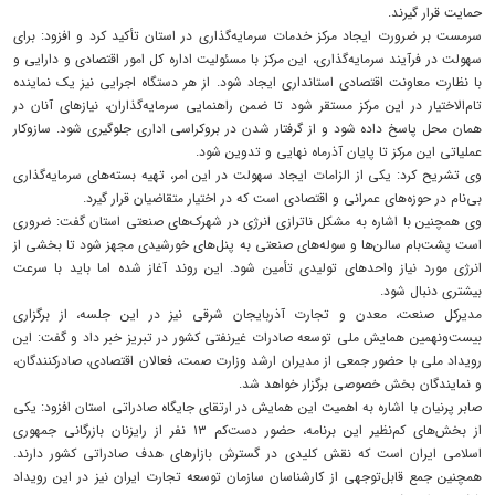
حمایت قرار گیرند.
سرمست بر ضرورت ایجاد مرکز خدمات سرمایه‌گذاری در استان تأکید کرد و افزود: برای
سهولت در فرآیند سرمایه‌گذاری، این مرکز با مسئولیت اداره کل امور اقتصادی و دارایی و
با نظارت معاونت اقتصادی استانداری ایجاد شود. از هر دستگاه اجرایی نیز یک نماینده
تام‌الاختیار در این مرکز مستقر شود تا ضمن راهنمایی سرمایه‌گذاران، نیازهای آنان در
همان محل پاسخ داده شود و از گرفتار شدن در بروکراسی اداری جلوگیری شود. سازوکار
عملیاتی این مرکز تا پایان آذرماه نهایی و تدوین شود.
وی تشریح کرد: یکی از الزامات ایجاد سهولت در این امر، تهیه بسته‌های سرمایه‌گذاری
بی‌نام در حوزه‌های عمرانی و اقتصادی است که در اختیار متقاضیان قرار گیرد.
وی همچنین با اشاره به مشکل ناترازی انرژی در شهرک‌های صنعتی استان گفت: ضروری
است پشت‌بام سالن‌ها و سوله‌های صنعتی به پنل‌های خورشیدی مجهز شود تا بخشی از
انرژی مورد نیاز واحدهای تولیدی تأمین شود. این روند آغاز شده اما باید با سرعت
بیشتری دنبال شود.
مدیرکل صنعت، معدن و تجارت آذربایجان شرقی نیز در این جلسه، از برگزاری
بیست‌ونهمین همایش ملی توسعه صادرات غیرنفتی کشور در تبریز خبر داد و گفت: این
رویداد ملی با حضور جمعی از مدیران ارشد وزارت صمت، فعالان اقتصادی، صادرکنندگان،
و نمایندگان بخش خصوصی برگزار خواهد شد.
صابر پرنیان با اشاره به اهمیت این همایش در ارتقای جایگاه صادراتی استان افزود: یکی
از بخش‌های کم‌نظیر این برنامه، حضور دست‌کم ۱۳ نفر از رایزنان بازرگانی جمهوری
اسلامی ایران است که نقش کلیدی در گسترش بازارهای هدف صادراتی کشور دارند.
همچنین جمع قابل‌توجهی از کارشناسان سازمان توسعه تجارت ایران نیز در این رویداد