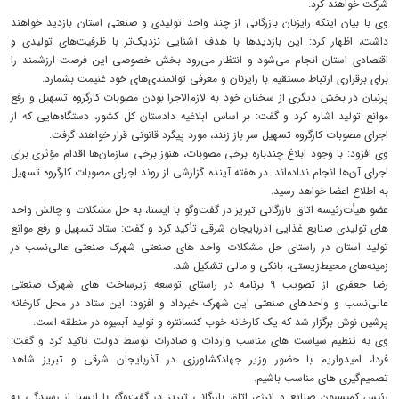
شرکت خواهند کرد.
وی با بیان اینکه رایزنان بازرگانی از چند واحد تولیدی و صنعتی استان بازدید خواهند
داشت، اظهار کرد: این بازدیدها با هدف آشنایی نزدیک‌تر با ظرفیت‌های تولیدی و
اقتصادی استان انجام می‌شود و انتظار می‌رود بخش خصوصی این فرصت ارزشمند را
برای برقراری ارتباط مستقیم با رایزنان و معرفی توانمندی‌های خود غنیمت بشمارد.
پرنیان در بخش دیگری از سخنان خود به لازم‌الاجرا بودن مصوبات کارگروه تسهیل و رفع
موانع تولید اشاره کرد و گفت: بر اساس ابلاغیه دادستان کل کشور، دستگاه‌هایی که از
اجرای مصوبات کارگروه تسهیل سر باز زنند، مورد پیگرد قانونی قرار خواهند گرفت.
وی افزود: با وجود ابلاغ چندباره برخی مصوبات، هنوز برخی سازمان‌ها اقدام مؤثری برای
اجرای آن‌ها انجام نداده‌اند. در هفته آینده گزارشی از روند اجرای مصوبات کارگروه تسهیل
به اطلاع اعضا خواهد رسید.
عضو هیأت‌رئیسه اتاق بازرگانی تبریز در گفت‌وگو با ایسنا، به حل مشکلات و چالش واحد
های تولیدی صنایع غذایی آذربایجان شرقی تأکید کرد و گفت: ستاد تسهیل و رفع موانع
تولید استان در راستای حل مشکلات واحد های صنعتی شهرک صنعتی عالی‌نسب در
زمینه‌های محیط‌زیستی، بانکی و مالی تشکیل شد.
رضا جعفری از تصویب ۹ برنامه در راستای توسعه زیرساخت های شهرک صنعتی
عالی‌نسب و واحدهای صنعتی این شهرک خبرداد و افزود: این ستاد در محل کارخانه
پرشین نوش برگزار شد که یک کارخانه خوب کنسانتره و تولید آبمیوه در منطقه است.
وی به تنظیم سیاست های مناسب واردات و صادرات توسط دولت تاکید کرد و گفت:
فردا، امیدواریم با حضور وزیر جهادکشاورزی در آذربایجان‌ شرقی و تبریز شاهد
تصمیم‌گیری های مناسب باشیم.
رئیس کمیسیون صنایع و انرژی اتاق بازرگانی تبریز در گفت‌وگو با ایسنا از رسیدگی به