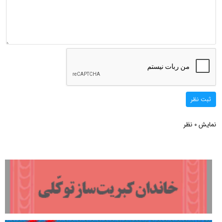
ثبت نظر
نمایش
نظر
0