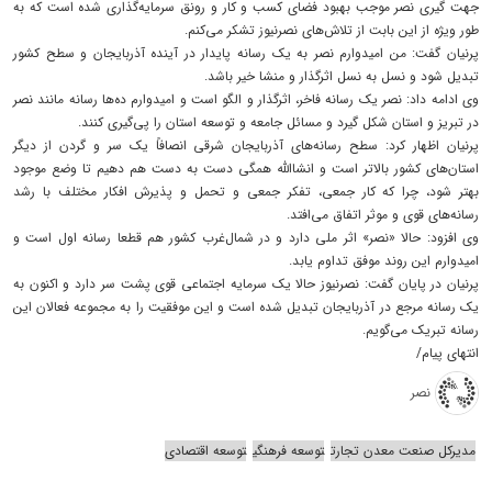
جهت گیری نصر موجب بهبود فضای کسب و کار و رونق سرمایه‌گذاری شده است که به
طور ویژه از این بابت از تلاش‌های نصرنیوز تشکر می‌کنم.
پرنیان گفت: من امیدوارم نصر به یک رسانه پایدار در آینده آذربایجان و سطح کشور
تبدیل شود و نسل به نسل اثرگذار و منشا خیر باشد.
وی ادامه داد: نصر یک رسانه فاخر، اثرگذار و الگو است و امیدوارم ده‌ها رسانه مانند نصر
در تبریز و استان شکل گیرد و مسائل جامعه و توسعه استان را پی‌گیری کنند.
پرنیان اظهار کرد: سطح رسانه‌های آذربایجان شرقی انصافاً یک سر و گردن از دیگر
استان‌های کشور بالاتر است و انشاالله همگی دست به دست هم دهیم تا وضع موجود
بهتر شود، چرا که کار جمعی، تفکر جمعی و تحمل و پذیرش افکار مختلف با رشد
رسانه‌های قوی و موثر اتفاق می‌افتد.
وی افزود: حالا «نصر» اثر ملی دارد و در شمال‌غرب کشور هم قطعا رسانه اول است و
امیدوارم این روند موفق تداوم یابد.
پرنیان در پایان گفت: نصرنیوز حالا یک سرمایه اجتماعی قوی پشت سر دارد و اکنون به
یک رسانه مرجع در آذربایجان تبدیل شده است و این موفقیت را به مجموعه فعالان این
رسانه تبریک می‌گویم.
انتهای پیام/
نصر
مدیرکل صنعت معدن تجارت
توسعه فرهنگی
توسعه اقتصادی