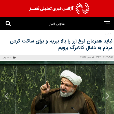
عناوین اخبار
رسایی:
نباید همزمان نرخ ارز را بالا ببریم و برای ساکت کردن
مردم به‌ دنبال کالابرگ برویم
1404/08/18 - 13:42 - کد خبر: 149742
نسخه چاپی