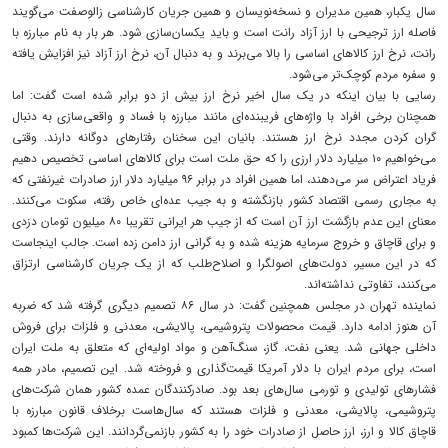
سال یکبار، همین مدیران و نسخه‌نویسان و همین جریان کارشناسی زالوصفت می‌گویند
فاصله ارز ترجیحی با ارز آزاد رانت است و باید یکسان‌سازی شود. هر بار به نام مبارزه با
رانت، نرخ ارز کالاهای اساسی را بالا می‌برند و به دنبال آن، نرخ ارز آزاد نیز افزایش یافته
و سفره مردم کوچک‌تر می‌شود.
رسایی با بیان اینکه در یک سال اخیر نرخ ارز بیش از دو برابر شده است گفت: اما
همچنان برخی افراد با واژه‌های فریبنده‌ای مانند مبارزه با فساد و واقعی‌سازی به دنبال
گران کردن مجدد نرخ ارز هستند. بانیان این سخنان رفتارهای دوگانه دارند. وقتی
می‌خواهیم ۱۰ میلیارد دلار ارزی را که حق ملت است برای کالاهای اساسی تخصیص دهیم
فریاد اعتراض سر می‌دهند، اما همین افراد در برابر ۹۶ میلیارد دلار ارز صادرات غیرنفتی که
به مجاری رسمی اقتصاد کشور بازنگشته و به جیب عده‌ای خاص رفته، سکوت می‌کنند.
معنای این عدم بازگشت ارز آن است که از جیب هر ایرانی تقریبا ۸۰ میلیون تومان دزدی
و برای قاچاق و خروج سرمایه هزینه شده و به گرانی ارز دامن زده است. جالب اینجاست
که در این مسیر، دولت‌های اصولگرا و اصلاح‌طلب که از یک جریان کارشناسی ارتزاق
می‌کنند، تفاوتی نداشته‌اند.
نماینده تهران در مجلس همچنین گفت: در سال ۸۶ تصمیم دیگری گرفته شد که ضربه
آن هنوز ادامه دارد. قیمت محصولات پتروشیمی، پالایشی، معدنی و فلزات برای فروش
داخلی جهانی شد. یعنی نفت، گاز، سنگ‌آهن و مواد اولیه‌ای که متعلق به ملت ایران
است، برای مردم ایران با دلار آمریکا قیمت‌گذاری و فروخته شد. این تصمیم، مادر همه
فشارهای تولیدی و تورمی سال‌های بعد بود. صادرکنندگان عمده کشور همان شرکت‌های
پتروشیمی، پالایشی، معدنی و فلزات هستند که سال‌هاست برخلاف قانون مبارزه با
قاچاق کالا و ارز، ارز حاصل از صادرات خود را به کشور بازنمی‌گردانند. این شرکت‌ها کمبود