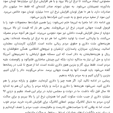
مصنوعی ایجاد می‌کنند تا نرخ ارز بالا برود و با هر افزایش نرخ ارز، میلیاردها تومان سود
بادآورده نصیبشان می‌شود. به‌ عنوان نمونه، صادر کننده‌ای که فقط ۱۰۰ میلیون دلار
صادرات دارد، با هر ۱۰ هزار تومان افزایش نرخ ارز، ۱۰۰۰ میلیارد تومان سود خالص می‌برد.
این سود از سفره مردم جمع و به جیب این شرکت‌ها واریز می‌شود.
وی ادامه داد: اما ماجرا به این‌جا ختم نمی‌شود؛ زیرا همین شرکت‌ها محصولات خود را با
فرمول قیمت جهانی ضربدر نرخ ارز می‌فروشند. یعنی هر بار که قیمت ارز بالا می‌رود
دوباره از محل افزایش قیمت داخلی نیز سود نجومی می‌برند. امروز هر آنچه مردم مصرف
می‌کنند، یا وارداتی است یا تولید داخلی، اما هر دو به نرخ ارز وابسته شده‌اند؛ یعنی
هزینه‌های ملت دلاری و حقوق مردم ریالی مانده است. کارگران، کارمندان، معلمان،
اساتید، پرستاران، سربازان، پاسداران، ارتشیان و نیروهای انتظامی همگی حقوقشان به
ریال و هزینه‌هایشان به دلار است که این مسئله هیچ ارتباطی با تحریم‌های آمریکا
ندارد و حل آن نیاز به مذاکره ندارد؛ بلکه این چینش ساختاری ظلم‌آلود و زالوصفت علیه
مردم است. فقط برق، گاز و بنزین هنوز دلاری نشده است، اما از صبح تا شب در رسانه‌ها
گفته می‌شود باید قیمت آنها به قیمت جهانی برسد. مدام می‌گویند دلار را گران کنیم،
بنزین را گران کنیم و به مردم یارانه بدهیم.
رسایی در ادامه تاکید کرد: اگر همه چیز را دلاری کرده‌اید، حقوق و یارانه مردم را هم
دلاری کنید. نمی‌شود هزینه‌ها را دلاری و درآمد و یارانه مردم را ریالی آن هم به اندازه
۱۵ سال قبل نگه داشت. ما در دولت و مجلس نباید در برابر این فساد عظیم و دزدی ۹۶
میلیارد دلاری از جیب ملت سکوت کنیم اما همزمان نرخ ارز را بالا ببریم و برای ساکت
کردن مردم به‌ دنبال کالابرگ برویم. اعطای کالابرگ برای افزایش قدرت خرید مردم خوب
است، اما نه وقتی که با سیاست‌های نادرست و مافیاپسند، جیب مردم را نصف کرده‌ایم و
در برابر عدم بازگشت ارزهای صادرات غیرنفتی منفعل و ساکت مانده‌ایم.