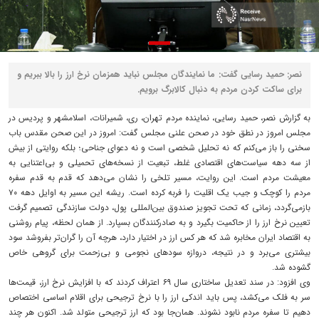
نصر: حمید رسایی گفت: ما نمایندگان مجلس نباید همزمان نرخ ارز را بالا ببریم و
برای ساکت کردن مردم به‌ دنبال کالابرگ برویم.
به گزارش نصر، حمید رسایی، نماینده مردم تهران، ری، شمیرانات، اسلامشهر و پردیس در
مجلس امروز در نطق خود در صحن علنی مجلس گفت: امروز در این صحن مقدس باب
سخنی را باز می‌کنم که نه تحلیل شخصی است و نه دعوای جناحی؛ بلکه روایتی از بیش
از سه دهه سیاست‌های اقتصادی غلط، تبعیت از نسخه‌های تحمیلی و بی‌اعتنایی به
معیشت مردم است. این روایت، مسیر تلخی را نشان می‌دهد که قدم به قدم سفره
مردم را کوچک و جیب یک اقلیت را فربه کرده است. ریشه این مسیر به اوایل دهه ۷۰
بازمی‌گردد، زمانی که تحت تجویز صندوق بین‌المللی پول، دولت سازندگی تصمیم گرفت
تعیین نرخ ارز را از حاکمیت بگیرد و به صادرکنندگان بسپارد. از همان لحظه، پیام روشنی
به اقتصاد ایران مخابره شد که هر کس ارز در اختیار دارد، هرچه آن را گران‌تر بفروشد سود
بیشتری می‌برد و در نتیجه، دروازه سودهای نجومی و بی‌زحمت برای گروهی خاص
گشوده شد.
وی افزود: در سند تعدیل ساختاری سال ۶۹ اعتراف کردند که با افزایش نرخ ارز، قیمت‌ها
سر به فلک می‌کشد، پس باید اندکی ارز را با نرخ ترجیحی برای اقلام اساسی اختصاص
دهیم تا سفره مردم نابود نشوند. همان‌جا بود که ارز ترجیحی متولد شد. اکنون هر چند