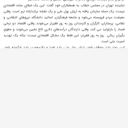
نماینده تهران در مجلس خطاب به همقطاران خود گفت: این یک خطای ساده اقتصادی
نیست؛ یک حمله سازمان یافته به ارزش پول ملی و یک نقشه براندازانه نرم است. وقتی
معیشت مردم فروبسته می‌شود و جامعه فرهنگیان، اساتید دانشگاه، نیروهای انتظامی و
نظامی، پرستاران، کارگران و کارمندان روز به‌ روز فقیرتر می‌شوند، وقتی اقتصاد دو نرخی
فساد را بازتولید می‌‍ کند، وقتی دارندگان درآمدهای دلاری کاخ نشین می‌شوند و حقوق
بگیران ریالی روز به روز فقیرتر؛ این فقط یک مشکل اقتصادی نیست؛ بلکه یک تهدید
امنیت ملی است.
این روند باید متوقف شود، ارزش پول ملی باید احیا و دلارمحوری باید شکسته شود.
مواد اولیه باید به قیمت ملی در اختیار ملت ایران قرار گیرد و مجلس باید با تمام قدرت
این ساختار معیوب را اصلاح کند.
رسایی در بخش دیگری از نطق خود خطاب به رئیس قوه قضائیه گفت: دو سال قبل قوه
قضائیه یکی از دادستان‌های خود را به جرم فساد برکنار کرد. خبرش در اخبار ساعت ۱۴
اعلام شد، روابط‌ عمومی قوه قضائیه بیانیه داد و عکس یادگاری با این خبر گرفت. امسال
همان فرد دادستان شهر دیگری شده است. سه ماه است دفتر رابطین پارلمانی قوه
قضائیه امروز و فردا می‌کند تا پاسخ دهند. من سه بار این موضوع را رسانه‌ای نکردم اما
امروز می‌گویم به چه جرمی برکنار شد و به چه دلیل مجددا بازگشت؟ چه کسی حامی
این فرد است و چه اعمالی انجام داد که برکنار شد؟ آقای محسنی‌ اژه‌ای توضیح دهید.
اینها بدیهیات است.
وی در پایان گفت: دولت مصوب کرده نرخ سوخت کارت جایگاه‌ها افزایش پیدا کند،
یعنی بنزین گران شود. من به دولت می‌گویم و صبح هم رئیس محترم مجلس تذکر
دادند؛ به جای این کار، به اصلاح سیاست‌های غلط بروید.