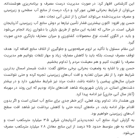
این کارشناس اظهار کرد: در صورت مدیریت درست مصرف و برنامه‌ریزی هوشمندانه،
می‌توان از شرایط بحرانی فعلی عبور کرد و درک درست از منابع آب سطحی و زیرزمینی
و مصرف مدیریت‌شده می‌تواند استان را از تنش آبی نجات دهد.
حسن پور افزود: اکنون بیشترین فشار تأمین نیازها بر دوش منابع آب زیرزمینی آذربایجان
شرقی است، در حالی که تغذیه این منابع از طریق بارش با دشواری زیاد انجام می‌شود
و باید در الگوی کشت، نوع محصولات کشاورزی و میزان مصارف بازنگری جدی صورت
گیرد.
این مقام مسئول با تأکید بر لزوم صرفه‌جویی و جلوگیری از اتلاف منابع اضافه کرد: هدف
توقف مصرف نیست، بلکه باید با کاهش مصارف زیاد و مهار تلفات بتوانیم هم مدیریت
مصرف را تقویت کنیم و هم معیشت مردم را تداوم بخشیم.
حسن پور با اشاره به وضعیت بحرانی برخی مناطق گفت: دشت شبستر امسال بدترین
شرایط خود را از نظر میزان تغذیه و افت آب‌های زیرزمینی تجربه کرده و حتی نتوانست
جبران سال‌های پیشین را داشته باشد، دشت مرند نیز شرایط مشابهی دارد و در بیشتر
دشت‌های استان، در پایان شهریورماه شاهد افت‌های مازاد بودیم که این روند در مهرماه
(آغاز سال آبی جاری) نیز ادامه پیدا کرد.
وی هشدار داد: تداوم روند فعلی، آژیر خطر جدی برای منابع آب استان است و اگر بدون
اقدام مؤثر ادامه یابد، در ماه‌های آینده حتی با کاهش برداشت نیز شاهد افت سطح
آب‌های زیرزمینی خواهیم بود.
به گزارش ایرنا، منابع آب تجدیدپذیر آذربایجان شرقی ۳.۵ میلیارد مترمکعب است و
سالانه به طور متوسط حدود ۷۵ درصد از این منابع معادل ۲.۸ میلیارد مترمکعب مصرف
می‌شود.