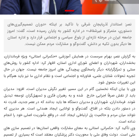
نصر: استاندار آذربایجان شرقی با تأکید بر اینکه «دوران تصمیم‌گیری‌های
دستوری، متمرکز و غیرشفاف» در اداره کشور به پایان رسیده است، گفت: امروز
جامعه ایران در مرحله تازه‌ای از بلوغ سیاسی و اجتماعی قرار دارد و اداره استان
‌ها دیگر بدون تکیه بر دانش، گفت‌وگو و مشارکت مردم ممکن نیست.
به گزارش نصر، بهرام سرمست در همایش آموزشی «حکمرانی استانی» ویژه فرمانداران،
بخشداران، شهرداران و اعضای شورای اداری استان، اظهار کرد: اداره کشور با روش‌های
سنتی و تمرکزگرایانه دیگر پاسخگوی پیچیدگی ‌های امروز جامعه نیست. جهان در حال
تجربه تحولات شتابان علمی، فناورانه و اجتماعی است و نظام اداری ما نیز باید هم‌گام با
این تغییرات متحول شود.
وی با بیان اینکه نخستین گام در این مسیر، تغییر نگرش مدیران است، افزود: مدیران
باید از نقش صرفاً اجرایی خارج شده و به رهبران فکری و تسهیل‌گران توسعه تبدیل
شوند. فرمانداران، شهرداران و مدیران دستگاه ‌ها باید بدانند که در عصر جدید، قدرت نه
در دستور دادن بلکه در اقناع، گفت‌وگو و توانایی ایجاد همدلی است. هر مدیری که
نتواند میان مردم و حاکمیت پل ارتباطی ایجاد کند، در واقع مأموریت اصلی خود را انجام
نداده است.
وی تأکید کرد: حکمرانی استانی به معنای مشارکت واقعی استان‌ها در تصمیم ‌سازی ‌های
ملی است. دولت وفاق ملی با محوریت دکتر پزشکیان معتقد است که بسیاری از تصمیم