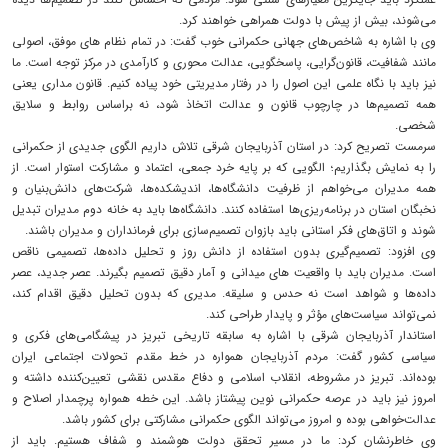
می‌شوند، بیش از پیش با دولت همراهی خواهند کرد.
وی با اشاره به شاخص‌های جهانی حکمرانی خوب گفت: در تمام نظام ‌های موفق، اصولی
مانند شفافیت، قانون‌گرایی، پاسخگویی، عدالت‌ محوری و کارآمدی در مرکز توجه است. ما
نیز باید با نگاه علمی این اصول را در رفتار مدیریتی خود پیاده کنیم. قانون ‌مداری یعنی
همه تصمیم‌ها در چارچوب قانون و عدالت اتخاذ شود، نه براساس روابط و سلایق
شخصی.
سرمست تصریح کرد: در استان آذربایجان شرقی تلاش داریم الگوی جدیدی از حکمرانی
را به نمایش بگذاریم؛ الگویی که بر پایه خرد جمعی، اعتماد و مشارکت استوار است. از
همه مدیران می‌خواهم از ظرفیت دانشگاه‌ها، اندیشکده‌ها، شرکت‌های دانش‌بنیان و
نخبگان استان در برنامه‌ریزی‌ها استفاده کنند. دانشگاه‌ها باید به خانه دوم مدیران تبدیل
شوند و اتاق‌های فکر استانی باید بازوان تصمیم‌سازی برای فرمانداران و مدیران باشند.
وی افزود: تصمیم‌گیری بدون استفاده از دانش روز و تحلیل داده‌ها، تصمیمی ناقص
است. مدیران باید با واقعیت ‌های میدانی و آمار دقیق تصمیم بگیرند. عصر جدید، عصر
داده‌ها و شواهد است نه حدس و سلیقه. مدیری که بدون تحلیل دقیق اقدام کند،
نمی‌تواند سیاست‌های مؤثر و پایدار طراحی کند.
استاندار آذربایجان شرقی با اشاره به سابقه تاریخی تبریز در پیشگامی‌های فکری و
سیاسی کشور گفت: مردم آذربایجان همواره در خط مقدم تحولات اجتماعی ایران
بوده‌اند. تبریز در مشروطه، انقلاب اسلامی و دفاع مقدس نقشی تعیین‌کننده داشته و
امروز نیز باید در عرصه حکمرانی نوین پیشتاز باشد. این خطه همواره پرچمدار اصلاح و
عدالت‌خواهی بوده و امروز می‌تواند الگوی حکمرانی مشارکتی برای کشور باشد.
وی خاطرنشان کرد: ما در مسیر تحقق دولت هوشمند و شفاف هستیم. باید از