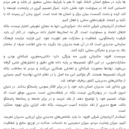
‌ها باید در سطح استان اتخاذ شود تا هم با شرایط محلی منطبق ‌تر باشد و هم مردم
احساس کنند که در سرنوشت خود نقش دارند. تمرکز تصمیم‌ گیری در پایتخت، توسعه را
کند کرده و باعث گسست میان مرکز و استان‌ ها شده است. امروز زمان آن رسیده که با
تکیه بر اعتماد، ظرفیت‌های محلی را فعال کنیم.
استاندار آذربایجان شرقی ادامه داد: تمرکززدایی تنها به معنای تفویض اختیار نیست، بلکه
انتقال اعتماد و مسئولیت است. اگر به استان‌ها اختیار داده می‌شود، در کنار آن باید
ظرفیت پاسخگویی، شفافیت و مشارکت هم تقویت شود. این فرایند نیازمند فرهنگ
سازمانی جدیدی است که در آن همه مدیران یاد بگیرند به جای اطاعت صرف از ساختار
بالا، به مردم و نخبگان محلی تکیه کنند.
سرمست افزود: حکمرانی نوین سه ویژگی دارد؛ دانایی‌محوری، شبکه‌ای بودن و
مشارکت‌جویی. در این الگو، تصمیم‌ها بر پایه داده ‌های دقیق و تحلیل‌های علمی گرفته
می‌شود، نهادها به‌صورت شبکه‌ای و تعاملی همکاری می‌کنند و مردم نه مخاطب بلکه
شریک تصمیم‌ها هستند. اگر بتوانیم این سه اصل را در نظام اداری نهادینه کنیم، بسیاری
از چالش‌های مدیریتی کشور برطرف خواهد شد.
وی یادآور شد: مدیران استان باید خود را در برابر افکار عمومی پاسخگو بدانند. در دنیای
امروز، قدرت در پنهان‌کاری نیست بلکه در شفاف‌سازی است. مدیری موفق است که
بتواند تصمیم خود را توضیح دهد، از نقد نترسد و در برابر جامعه و رسانه‌ها پاسخگو
باشد. هیچ مدیری از نقد سازنده آسیب نمی‌بیند، بلکه نقد، ابزاری برای بهبود عملکرد
است.
استاندار آذربایجان شرقی افزود: ما باید شاخص‌های جدیدی برای ارزیابی مدیران تعریف
کنیم؛ میزان رضایت مردم، میزان دسترسی به خدمات، عدالت در توزیع منابع و شفافیت
عملکرد باید جایگزین معیارهای سنتی شود. مردمی که احساس کنند در تصمیم‌ها دیده