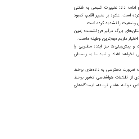
ادامه داد: تغییرات اقلیمی به شکلی
19:54
 است. علاوه بر تغییر اقلیم، کمبود
دستگیری دو هزار و ۹۶۱
ین وضعیت را تشدید کرده است.
آذربایجان‌شرقی
استان‌های بزرگ درگیر فرونشست زمین
17:12
ختیار داریم مهم‌ترین وظیفه ماست.
پیشکسوتان تراکتور طومار
یش‌بینی‌ها نیز آینده مطلوبی را
محکومیت تبعیض علیه تیم مل
 نخواهد افتاد و امید ما به زمستان
ایران را امضا کردند
به ضرورت دسترسی به داده‌های برخط
دی از اطلاعات هواشناسی کشور برخط
اس برنامه هفتم توسعه، ایستگاه‌های