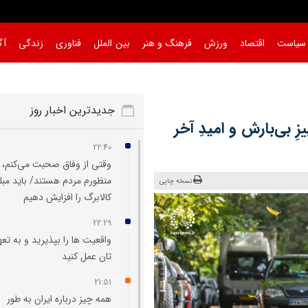
سیاست
اقتصاد
ورزش
فرهنگ و هنر
بین الملل
فناوری
زندگی
آگ
جدیدترین اخبار روز
ِ بی‌بارش و امیدِ آخر
22:40
وقتی از وفاق صحبت می‌کنم،
منظورم مردم هستند/ باید مبل
نسخه چاپی
کالابرگ را افزایش دهیم
22:29
واقعیت‌ ها را بپذیرید و به تعه
تان عمل کنید
21:51
همه چیز درباره ایران به طور