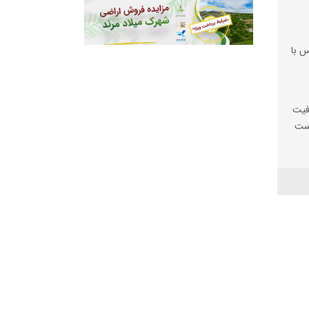
س با
فیت
یست
ها