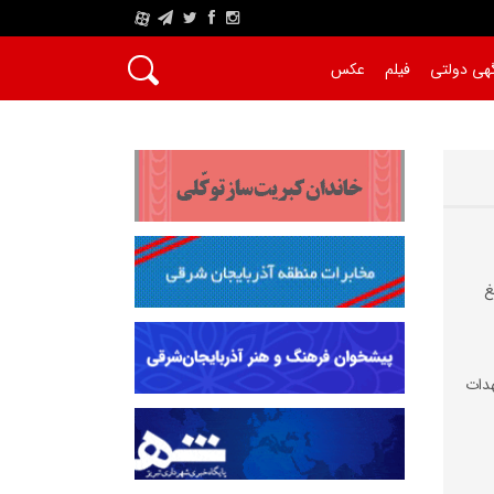
A
هی دولتی
فیلم
عکس
غ
دات‌