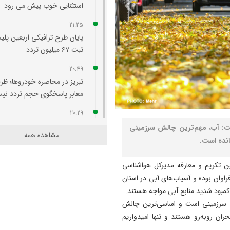
استثنایی خوب پیش می‌ رود
21:25
پایان طرح ترافیکی اربعین پلی
ثبت ۶۷ میلیون تردد
20:49
تبریز در محاصره خودروها؛ ظر
معابر پاسخگوی حجم تردد ن
20:29
آتش‌ سوزی واحد مسکونی در
ت: آب، مهم‌ترین چالش سرزمینی
مشاهده همه
محله لک‌ لکلر تبریز مهار شد
انده است.
20:24
، چهارشنبه ۱۴ آبان‌ماه در آیین تکریم و معارفه مدیرکل هواشناسی
افزایش پلکانی تعرفه بهای برق
راوان بوده و آسیاب‌های آبی در استان
کشاورزی لغو شد
 کمبود شدید منابع آبی مواجه هستند.
20:07
ت سرزمینی است و اساسی‌ترین چالش
لزوم هم‌ افزایی روابط‌ عمومی‌ 
ان روبه‌رو هستند و تنها امیدواریم
برای تبیین عملکرد دولت