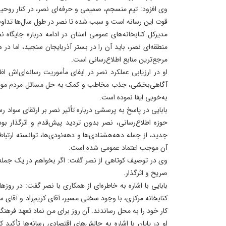
وی افزود: تیم منسجم، صمیمی و حرفه‌ای نصر، در کنار روحیه ت
قوت این رسانه است و سبب شده تا نصر در طول سال‌ها تداوم
مدیرکل کتابخانه‌های عمومی استان در ادامه درباره جایگاه
منطقه‌ای نصر، باید آن را در بستر آذربایجان سنجید، اما در 
مرجع‌ترین منابع اطلاع‌رسانی است.
او در ارزیابی عملکرد نصر در ایفای مأموریت رسانه‌ای‌اش اظ
آگاهی‌بخشی، جذب مخاطب و کمک به حل مسائل مردم موفق
به‌خوبی ایفا نموده است.
بابایی در پاسخ به پرسشی درباره تأثیر نصر بر ارتقای سواد ر
حوزه اطلاع‌رسانی، نصر بدون تردید پیش‌قدم و اثرگذار 
جدید، از جمله دهه‌هشتادی‌ها و دهه‌نودی‌ها، توانسته ارتبا
آن موجب اعتماد عمومی شده است.
وی در توصیف کوتاهی از نصر گفت: اگر بخواهم در یک جمله ن
صریح و اثرگذار.
بابایی با اشاره به خاطره‌ای از همکاری با نصر گفت: در روزها
کتابخانه مرکزی، با وجود سختی مسیر، آقای کریم‌زاد و آقای 
کار خود را به محل رساندند. آن روز برای من نماد تعهد فرهنگ
او در پایان با اشاره به چالش‌های اقتصادی رسانه‌ها تأکید ک