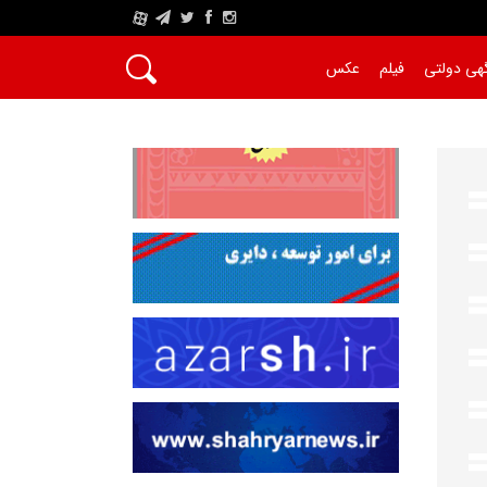
A
هی دولتی
فیلم
عکس